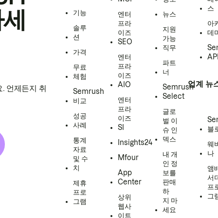
스
하세
기능
엔터
뉴스
프라
아
솔루
지원
이즈
데
션
가능
SEO
직무
Se
가격
엔터
AP
파트
프라
무료
너
이즈
체험
업계 뉴
AIO
Semrush
. 언제든지 취
Semrush
Select
엔터
비교
프라
글로
성공
이즈
Se
벌 이
사례
SI
블
슈 인
덱스
통계
Insights24
웨
자료
나
내 개
Mfour
및 수
인 정
치
앰
App
보를
서
Center
판매
제휴
프
하
프로
그
상위
지 마
그램
웹사
세요
이트