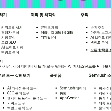
하기
제작 및 최적화
추적
키워드 리서치
콘텐츠 제작
순위 추적
경쟁자 분석
테크니컬 Site Health
마케팅 보고
시장 분석
디지털 PR
AI 브랜드 감
로컬 SEO
백링크 분석
AI 브랜드 감정
모든 항목을 
백링크 분석
하기
가시성, 시장 데이터 세트가 모두 탑재된 AI 어시스턴트를 만나보
무료 도구 살펴보기
플랫폼
Semrush 
AI 가시성 분석 도구
Semrush 데이터
회사 정
SEO 분석 도구
통합
지원 가
웹사이트 트래픽 분석 도구
App Center
통계 자
키워드 도구
제휴 프
백링크 분석 도구
문의하