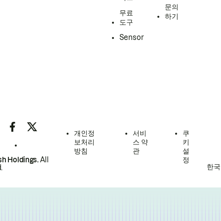
문의
무료
하기
도구
Sensor
개인정
서비
쿠
보처리
스 약
키
방침
관
설
h Holdings.
All
정
한국
.