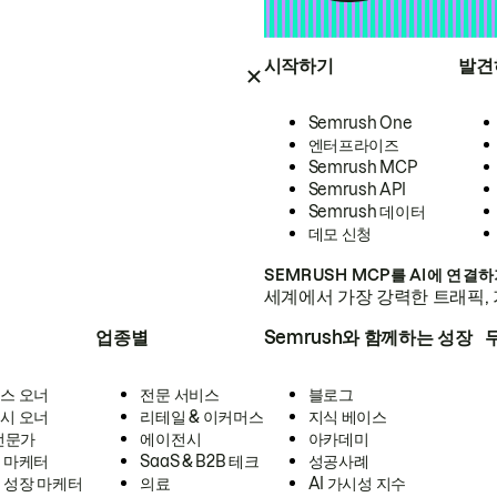
시작하기
발견
Semrush One
엔터프라이즈
Semrush MCP
Semrush API
Semrush 데이터
데모 신청
SEMRUSH MCP를 AI에 연결
세계에서 가장 강력한 트래픽, 
업종별
Semrush와 함께하는 성장
스 오너
전문 서비스
블로그
시 오너
리테일 & 이커머스
지식 베이스
 전문가
에이전시
아카데미
 마케터
SaaS & B2B 테크
성공사례
 성장 마케터
의료
AI 가시성 지수