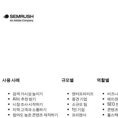
사용 사례
규모별
역할별
검색 가시성 높이기
엔터프라이즈
비즈니
AI의 추천 받기
중견 기업
에이전
시장 조사 시작하기
소규모 팀
SEO
지역 고객과 소통하기
1인 기업
콘텐츠
참여도 높은 콘텐츠 제작하기
프리랜서
풀스택