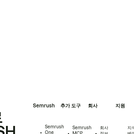
Semrush
추가 도구
회사
지원
로
SH
Semrush
Semrush
회사
지
One
MCP
정보
베