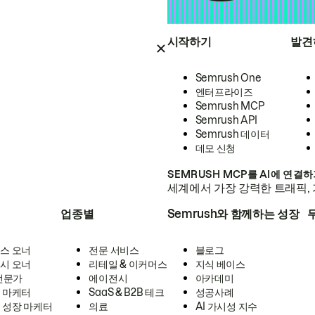
시작하기
발견
Semrush One
엔터프라이즈
Semrush MCP
Semrush API
Semrush 데이터
데모 신청
SEMRUSH MCP를 AI에 연결
세계에서 가장 강력한 트래픽, 
업종별
Semrush와 함께하는 성장
스 오너
전문 서비스
블로그
시 오너
리테일 & 이커머스
지식 베이스
 전문가
에이전시
아카데미
 마케터
SaaS & B2B 테크
성공사례
 성장 마케터
의료
AI 가시성 지수