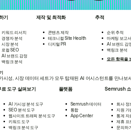
하기
제작 및 최적화
추적
키워드 리서치
콘텐츠 제작
순위 추적
경쟁자 분석
테크니컬 Site Health
마케팅 보고
시장 분석
디지털 PR
AI 브랜드 감
로컬 SEO
백링크 분석
AI 브랜드 감정
모든 항목을 
백링크 분석
하기
가시성, 시장 데이터 세트가 모두 탑재된 AI 어시스턴트를 만나보
무료 도구 살펴보기
플랫폼
Semrush 
AI 가시성 분석 도구
Semrush 데이터
회사 정
SEO 분석 도구
통합
지원 가
웹사이트 트래픽 분석 도구
App Center
통계 자
키워드 도구
제휴 프
백링크 분석 도구
문의하