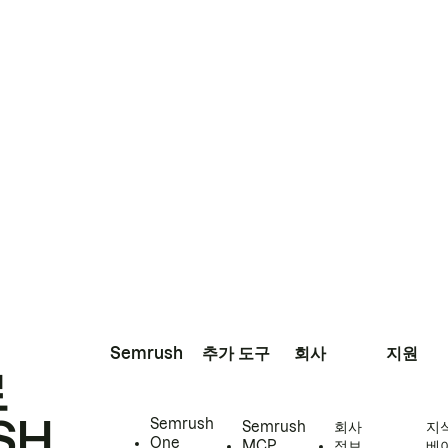
Semrush
추가 도구
회사
지원
로
SH
Semrush
Semrush
회사
지
One
MCP
정보
베