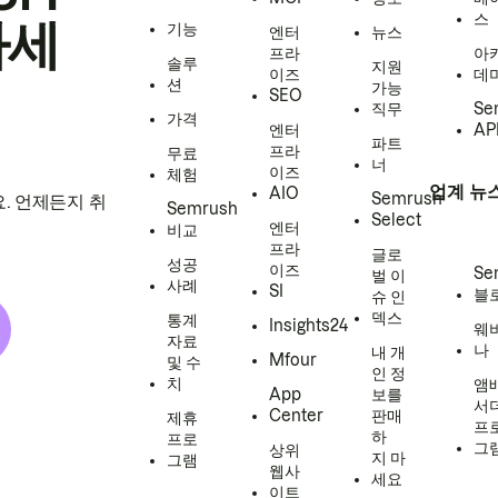
스
하세
기능
엔터
뉴스
프라
아
솔루
지원
이즈
데
션
가능
SEO
직무
Se
가격
엔터
AP
파트
프라
무료
너
이즈
체험
업계 뉴
AIO
Semrush
. 언제든지 취
Semrush
Select
엔터
비교
프라
글로
성공
이즈
Se
벌 이
사례
SI
블
슈 인
덱스
통계
Insights24
웨
자료
나
내 개
Mfour
및 수
인 정
치
앰
App
보를
서
Center
판매
제휴
프
하
프로
그
상위
지 마
그램
웹사
세요
이트