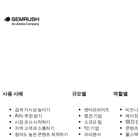
사용 사례
규모별
역할별
검색 가시성 높이기
엔터프라이즈
비즈니
AI의 추천 받기
중견 기업
에이전
시장 조사 시작하기
소규모 팀
SEO
지역 고객과 소통하기
1인 기업
콘텐츠
참여도 높은 콘텐츠 제작하기
프리랜서
풀스택