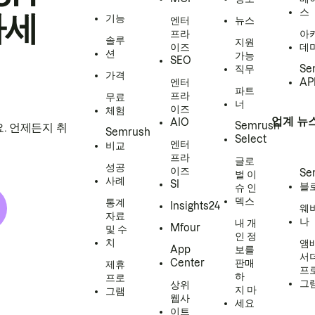
스
하세
기능
엔터
뉴스
프라
아
솔루
지원
이즈
데
션
가능
SEO
직무
Se
가격
엔터
AP
파트
프라
무료
너
이즈
체험
업계 뉴
AIO
Semrush
. 언제든지 취
Semrush
Select
엔터
비교
프라
글로
성공
이즈
Se
벌 이
사례
SI
블
슈 인
덱스
통계
Insights24
웨
자료
나
내 개
Mfour
및 수
인 정
치
앰
App
보를
서
Center
판매
제휴
프
하
프로
그
상위
지 마
그램
웹사
세요
이트