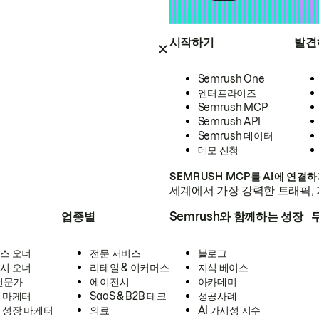
시작하기
발견
Semrush One
엔터프라이즈
Semrush MCP
Semrush API
Semrush 데이터
데모 신청
SEMRUSH MCP를 AI에 연결
세계에서 가장 강력한 트래픽, 
업종별
Semrush와 함께하는 성장
스 오너
전문 서비스
블로그
시 오너
리테일 & 이커머스
지식 베이스
 전문가
에이전시
아카데미
 마케터
SaaS & B2B 테크
성공사례
 성장 마케터
의료
AI 가시성 지수