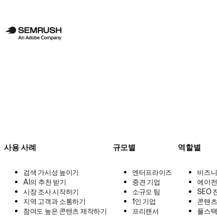
사용 사례
규모별
역할별
검색 가시성 높이기
엔터프라이즈
비즈니
AI의 추천 받기
중견 기업
에이전
시장 조사 시작하기
소규모 팀
SEO
지역 고객과 소통하기
1인 기업
콘텐츠
참여도 높은 콘텐츠 제작하기
프리랜서
풀스택