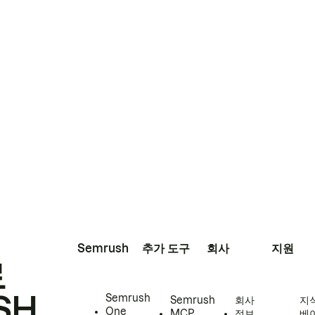
Semrush
추가 도구
회사
지원
로
SH
Semrush
Semrush
회사
지
One
MCP
정보
베