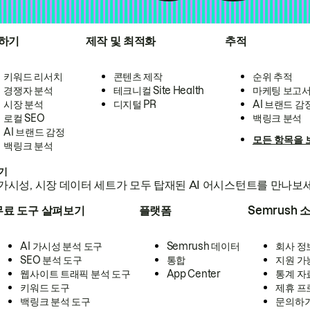
하기
제작 및 최적화
추적
키워드 리서치
콘텐츠 제작
순위 추적
경쟁자 분석
테크니컬 Site Health
마케팅 보고
시장 분석
디지털 PR
AI 브랜드 감
로컬 SEO
백링크 분석
AI 브랜드 감정
모든 항목을 
백링크 분석
하기
가시성, 시장 데이터 세트가 모두 탑재된 AI 어시스턴트를 만나보
무료 도구 살펴보기
플랫폼
Semrush 
AI 가시성 분석 도구
Semrush 데이터
회사 정
SEO 분석 도구
통합
지원 가
웹사이트 트래픽 분석 도구
App Center
통계 자
키워드 도구
제휴 프
백링크 분석 도구
문의하