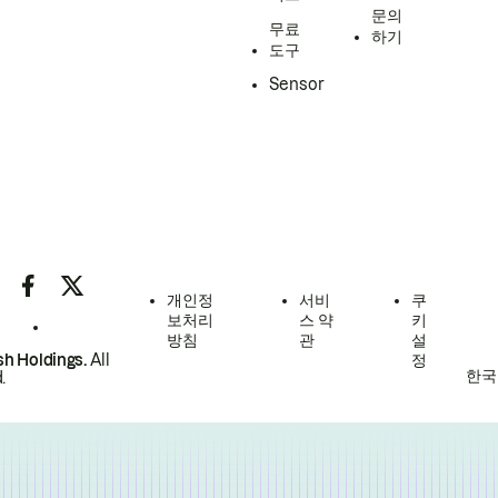
문의
무료
하기
도구
Sensor
개인정
서비
쿠
보처리
스 약
키
방침
관
설
h Holdings.
All
정
한국
.