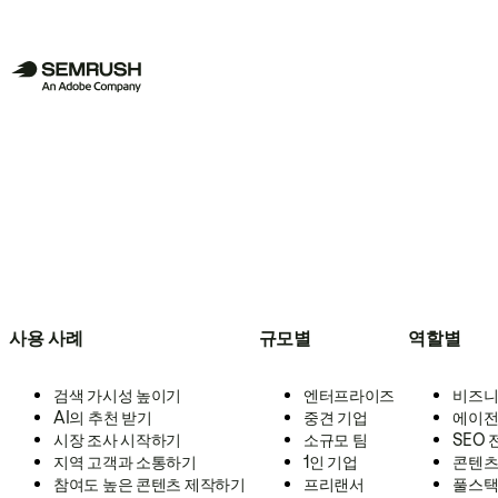
사용 사례
규모별
역할별
검색 가시성 높이기
엔터프라이즈
비즈니
AI의 추천 받기
중견 기업
에이전
시장 조사 시작하기
소규모 팀
SEO
지역 고객과 소통하기
1인 기업
콘텐츠
참여도 높은 콘텐츠 제작하기
프리랜서
풀스택