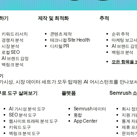
하기
제작 및 최적화
추적
키워드 리서치
콘텐츠 제작
순위 추적
경쟁자 분석
테크니컬 Site Health
마케팅 보고
시장 분석
디지털 PR
AI 브랜드 감
로컬 SEO
백링크 분석
AI 브랜드 감정
모든 항목을 
백링크 분석
하기
가시성, 시장 데이터 세트가 모두 탑재된 AI 어시스턴트를 만나보
무료 도구 살펴보기
플랫폼
Semrush 
AI 가시성 분석 도구
Semrush 데이터
회사 정
SEO 분석 도구
통합
지원 가
웹사이트 트래픽 분석 도구
App Center
통계 자
키워드 도구
제휴 프
백링크 분석 도구
문의하