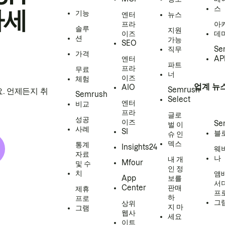
스
하세
기능
엔터
뉴스
프라
아
솔루
지원
이즈
데
션
가능
SEO
직무
Se
가격
엔터
AP
파트
프라
무료
너
이즈
체험
업계 뉴
AIO
Semrush
. 언제든지 취
Semrush
Select
엔터
비교
프라
글로
성공
이즈
Se
벌 이
사례
SI
블
슈 인
덱스
통계
Insights24
웨
자료
나
내 개
Mfour
및 수
인 정
치
앰
App
보를
서
Center
판매
제휴
프
하
프로
그
상위
지 마
그램
웹사
세요
이트