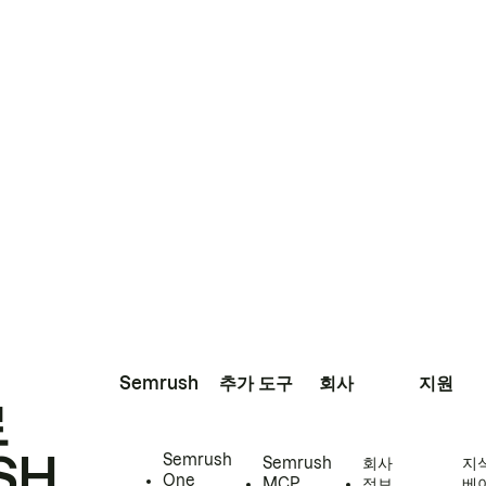
Semrush
추가 도구
회사
지원
로
SH
Semrush
Semrush
회사
지
One
MCP
정보
베