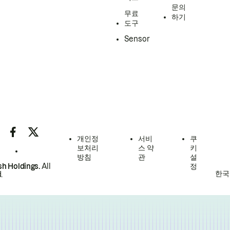
문의
무료
하기
도구
Sensor
개인정
서비
쿠
보처리
스 약
키
방침
관
설
h Holdings.
All
정
한국
.