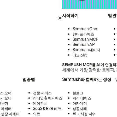
시작하기
발견
Semrush One
엔터프라이즈
Semrush MCP
Semrush API
Semrush 데이터
데모 신청
SEMRUSH MCP를 AI에 연결
세계에서 가장 강력한 트래픽, 
업종별
Semrush와 함께하는 성장
스 오너
전문 서비스
블로그
시 오너
리테일 & 이커머스
지식 베이스
 전문가
에이전시
아카데미
 마케터
SaaS & B2B 테크
성공사례
 성장 마케터
의료
AI 가시성 지수