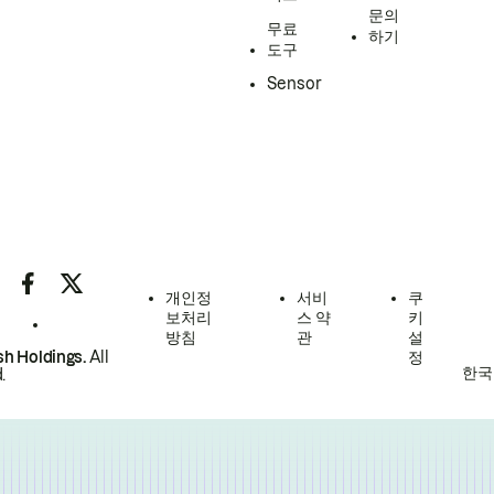
문의
무료
하기
도구
Sensor
개인정
서비
쿠
보처리
스 약
키
방침
관
설
h Holdings.
All
정
한국
.