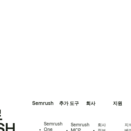
Semrush
추가 도구
회사
지원
로
SH
Semrush
Semrush
회사
지
One
MCP
정보
베