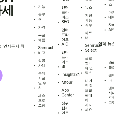
스
하세
기능
엔터
뉴스
프라
아
솔루
지원
이즈
데
션
가능
SEO
직무
Se
가격
엔터
AP
파트
프라
무료
너
이즈
체험
업계 뉴
AIO
Semrush
. 언제든지 취
Semrush
Select
엔터
비교
프라
글로
성공
이즈
Se
벌 이
사례
SI
블
슈 인
덱스
통계
Insights24
웨
자료
나
내 개
Mfour
및 수
인 정
치
앰
App
보를
서
Center
판매
제휴
프
하
프로
그
상위
지 마
그램
웹사
세요
이트