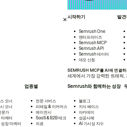
시작하기
발견
Semrush One
엔터프라이즈
Semrush MCP
Semrush API
Semrush 데이터
데모 신청
SEMRUSH MCP를 AI에 연결
세계에서 가장 강력한 트래픽, 
업종별
Semrush와 함께하는 성장
스 오너
전문 서비스
블로그
시 오너
리테일 & 이커머스
지식 베이스
 전문가
에이전시
아카데미
 마케터
SaaS & B2B 테크
성공사례
 성장 마케터
의료
AI 가시성 지수