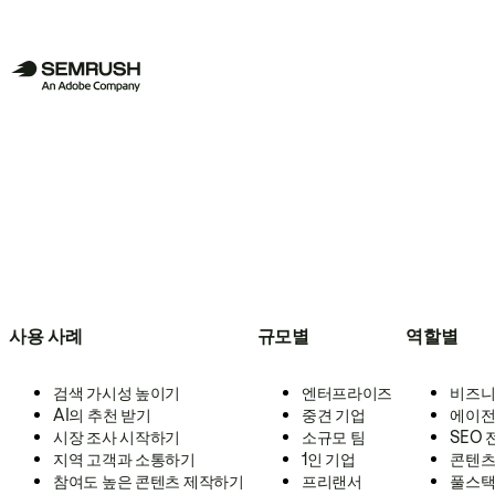
사용 사례
규모별
역할별
검색 가시성 높이기
엔터프라이즈
비즈니
AI의 추천 받기
중견 기업
에이전
시장 조사 시작하기
소규모 팀
SEO
지역 고객과 소통하기
1인 기업
콘텐츠
참여도 높은 콘텐츠 제작하기
프리랜서
풀스택