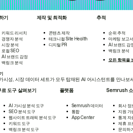
하기
제작 및 최적화
추적
키워드 리서치
콘텐츠 제작
순위 추적
경쟁자 분석
테크니컬 Site Health
마케팅 보고
시장 분석
디지털 PR
AI 브랜드 감
로컬 SEO
백링크 분석
AI 브랜드 감정
모든 항목을 
백링크 분석
하기
가시성, 시장 데이터 세트가 모두 탑재된 AI 어시스턴트를 만나보
무료 도구 살펴보기
플랫폼
Semrush 
AI 가시성 분석 도구
Semrush 데이터
회사 정
SEO 분석 도구
통합
지원 가
웹사이트 트래픽 분석 도구
App Center
통계 자
키워드 도구
제휴 프
백링크 분석 도구
문의하