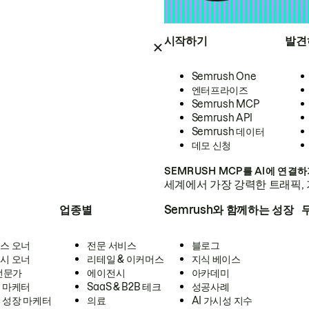
시작하기
발견
Semrush One
엔터프라이즈
Semrush MCP
Semrush API
Semrush 데이터
데모 신청
SEMRUSH MCP를 AI에 연결
세계에서 가장 강력한 트래픽, 
업종별
Semrush와 함께하는 성장
스 오너
전문 서비스
블로그
시 오너
리테일 & 이커머스
지식 베이스
 전문가
에이전시
아카데미
 마케터
SaaS & B2B 테크
성공사례
 성장 마케터
의료
AI 가시성 지수