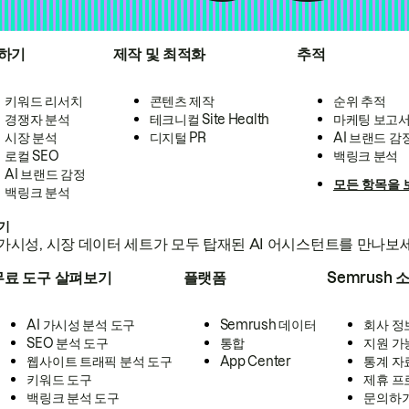
하기
제작 및 최적화
추적
키워드 리서치
콘텐츠 제작
순위 추적
경쟁자 분석
테크니컬 Site Health
마케팅 보고
시장 분석
디지털 PR
AI 브랜드 감
로컬 SEO
백링크 분석
AI 브랜드 감정
모든 항목을 
백링크 분석
하기
가시성, 시장 데이터 세트가 모두 탑재된 AI 어시스턴트를 만나보
무료 도구 살펴보기
플랫폼
Semrush 
AI 가시성 분석 도구
Semrush 데이터
회사 정
SEO 분석 도구
통합
지원 가
웹사이트 트래픽 분석 도구
App Center
통계 자
키워드 도구
제휴 프
백링크 분석 도구
문의하