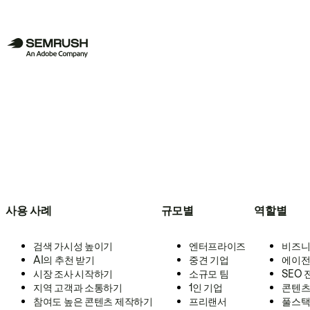
사용 사례
규모별
역할별
검색 가시성 높이기
엔터프라이즈
비즈니
AI의 추천 받기
중견 기업
에이전
시장 조사 시작하기
소규모 팀
SEO
지역 고객과 소통하기
1인 기업
콘텐츠
참여도 높은 콘텐츠 제작하기
프리랜서
풀스택