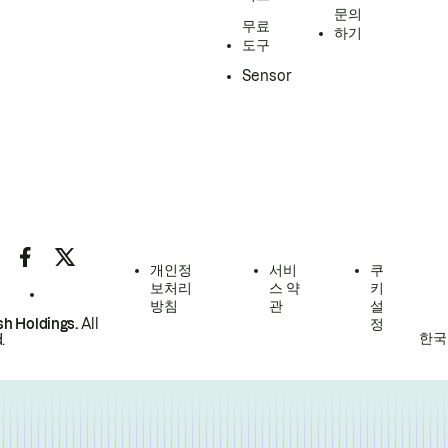
문의
무료
하기
도구
Sensor
개인정
서비
쿠
보처리
스 약
키
방침
관
설
h Holdings.
All
정
한국
.