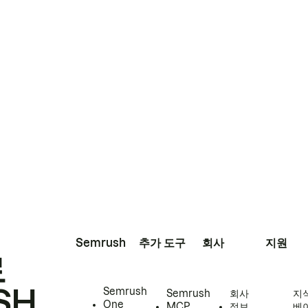
Semrush
추가 도구
회사
지원
로
SH
Semrush
Semrush
회사
지
One
MCP
정보
베