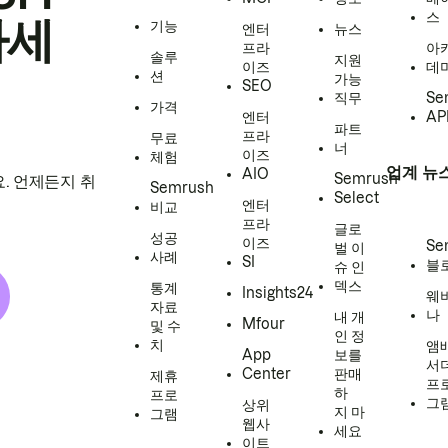
스
하세
기능
엔터
뉴스
프라
아
솔루
지원
이즈
데
션
가능
SEO
직무
Se
가격
엔터
AP
파트
프라
무료
너
이즈
체험
업계 뉴
AIO
Semrush
. 언제든지 취
Semrush
Select
엔터
비교
프라
글로
성공
이즈
Se
벌 이
사례
SI
블
슈 인
덱스
통계
Insights24
웨
자료
나
내 개
Mfour
및 수
인 정
치
앰
App
보를
서
Center
판매
제휴
프
하
프로
그
상위
지 마
그램
웹사
세요
이트