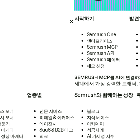
시작하기
발견
Semrush One
엔터프라이즈
Semrush MCP
Semrush API
Semrush 데이터
데모 신청
SEMRUSH MCP를 AI에 연결
세계에서 가장 강력한 트래픽, 
업종별
Semrush와 함께하는 성장
스 오너
전문 서비스
블로그
시 오너
리테일 & 이커머스
지식 베이스
 전문가
에이전시
아카데미
 마케터
SaaS & B2B 테크
성공사례
 성장 마케터
의료
AI 가시성 지수