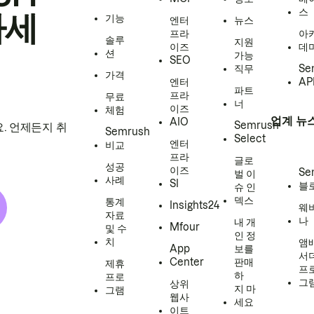
스
하세
기능
엔터
뉴스
프라
아
솔루
지원
이즈
데
션
가능
SEO
직무
Se
가격
엔터
AP
파트
프라
무료
너
이즈
체험
업계 뉴
AIO
Semrush
. 언제든지 취
Semrush
Select
엔터
비교
프라
글로
성공
이즈
Se
벌 이
사례
SI
블
슈 인
덱스
통계
Insights24
웨
자료
나
내 개
Mfour
및 수
인 정
치
앰
App
보를
서
Center
판매
제휴
프
하
프로
그
상위
지 마
그램
웹사
세요
이트