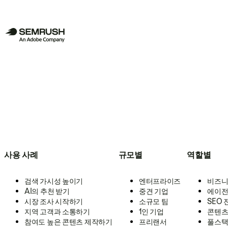
사용 사례
규모별
역할별
검색 가시성 높이기
엔터프라이즈
비즈니
AI의 추천 받기
중견 기업
에이전
시장 조사 시작하기
소규모 팀
SEO
지역 고객과 소통하기
1인 기업
콘텐츠
참여도 높은 콘텐츠 제작하기
프리랜서
풀스택