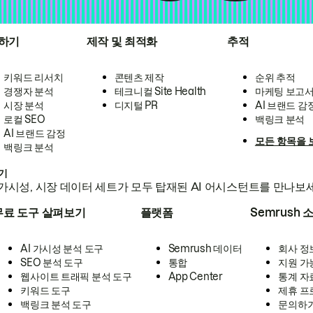
하기
제작 및 최적화
추적
키워드 리서치
콘텐츠 제작
순위 추적
경쟁자 분석
테크니컬 Site Health
마케팅 보고
시장 분석
디지털 PR
AI 브랜드 감
로컬 SEO
백링크 분석
AI 브랜드 감정
모든 항목을 
백링크 분석
하기
가시성, 시장 데이터 세트가 모두 탑재된 AI 어시스턴트를 만나보
무료 도구 살펴보기
플랫폼
Semrush 
AI 가시성 분석 도구
Semrush 데이터
회사 정
SEO 분석 도구
통합
지원 가
웹사이트 트래픽 분석 도구
App Center
통계 자
키워드 도구
제휴 프
백링크 분석 도구
문의하