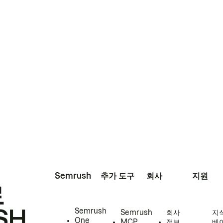
Semrush
추가 도구
회사
지원
로
SH
Semrush
Semrush
회사
지
One
MCP
정보
베