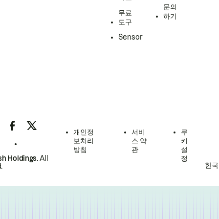
문의
무료
하기
도구
Sensor
개인정
서비
쿠
보처리
스 약
키
방침
관
설
h Holdings.
All
정
한국
.