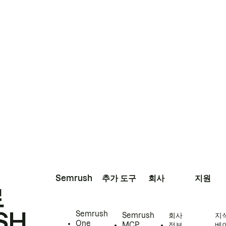
Semrush
추가 도구
회사
지원
로
SH
Semrush
Semrush
회사
지
One
MCP
정보
베