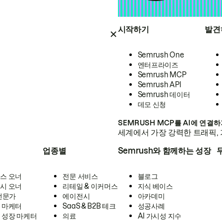
시작하기
발견
Semrush One
엔터프라이즈
Semrush MCP
Semrush API
Semrush 데이터
데모 신청
SEMRUSH MCP를 AI에 연결
세계에서 가장 강력한 트래픽, 
업종별
Semrush와 함께하는 성장
스 오너
전문 서비스
블로그
시 오너
리테일 & 이커머스
지식 베이스
 전문가
에이전시
아카데미
 마케터
SaaS & B2B 테크
성공사례
 성장 마케터
의료
AI 가시성 지수