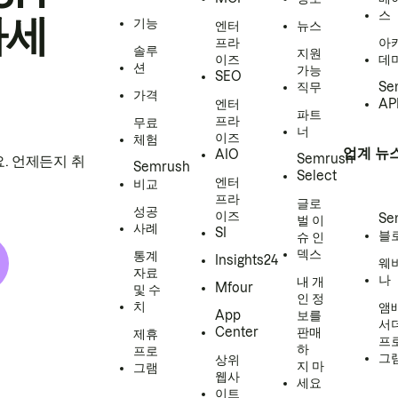
스
하세
기능
엔터
뉴스
프라
아
솔루
지원
이즈
데
션
가능
SEO
직무
Se
가격
엔터
AP
파트
프라
무료
너
이즈
체험
업계 뉴
AIO
Semrush
. 언제든지 취
Semrush
Select
엔터
비교
프라
글로
성공
이즈
Se
벌 이
사례
SI
블
슈 인
덱스
통계
Insights24
웨
자료
나
내 개
Mfour
및 수
인 정
치
앰
App
보를
서
Center
판매
제휴
프
하
프로
그
상위
지 마
그램
웹사
세요
이트