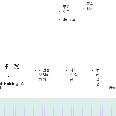
문의
무료
하기
도구
Sensor
개인정
서비
쿠
보처리
스 약
키
방침
관
설
h Holdings.
All
정
한국
.