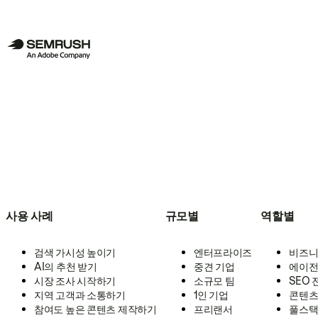
사용 사례
규모별
역할별
검색 가시성 높이기
엔터프라이즈
비즈니
AI의 추천 받기
중견 기업
에이전
시장 조사 시작하기
소규모 팀
SEO
지역 고객과 소통하기
1인 기업
콘텐츠
참여도 높은 콘텐츠 제작하기
프리랜서
풀스택