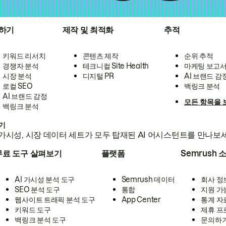
하기
제작 및 최적화
추적
키워드 리서치
콘텐츠 제작
순위 추적
경쟁자 분석
테크니컬 Site Health
마케팅 보고
시장 분석
디지털 PR
AI 브랜드 감
로컬 SEO
백링크 분석
AI 브랜드 감정
모든 항목을 
백링크 분석
하기
가시성, 시장 데이터 세트가 모두 탑재된 AI 어시스턴트를 만나보
무료 도구 살펴보기
플랫폼
Semrush 
AI 가시성 분석 도구
Semrush 데이터
회사 정
SEO 분석 도구
통합
지원 가
웹사이트 트래픽 분석 도구
App Center
통계 자
키워드 도구
제휴 프
백링크 분석 도구
문의하