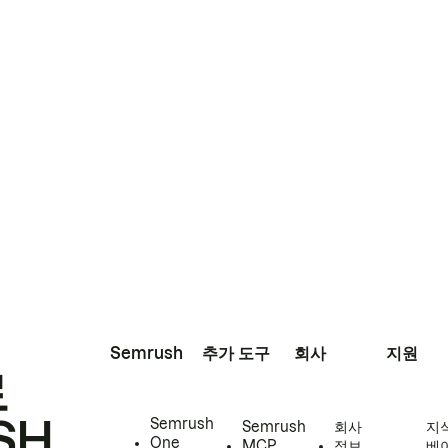
Semrush
추가 도구
회사
지원
로
SH
Semrush
Semrush
회사
지
One
MCP
정보
베