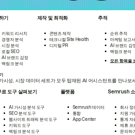
하기
제작 및 최적화
추적
키워드 리서치
콘텐츠 제작
순위 추적
경쟁자 분석
테크니컬 Site Health
마케팅 보고
시장 분석
디지털 PR
AI 브랜드 감
로컬 SEO
백링크 분석
AI 브랜드 감정
모든 항목을 
백링크 분석
하기
가시성, 시장 데이터 세트가 모두 탑재된 AI 어시스턴트를 만나보
무료 도구 살펴보기
플랫폼
Semrush 
AI 가시성 분석 도구
Semrush 데이터
회사 정
SEO 분석 도구
통합
지원 가
웹사이트 트래픽 분석 도구
App Center
통계 자
키워드 도구
제휴 프
백링크 분석 도구
문의하