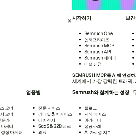
시작하기
발견
Semrush One
엔터프라이즈
Semrush MCP
Semrush API
Semrush 데이터
데모 신청
SEMRUSH MCP를 AI에 연결
세계에서 가장 강력한 트래픽, 
업종별
Semrush와 함께하는 성장
스 오너
전문 서비스
블로그
시 오너
리테일 & 이커머스
지식 베이스
 전문가
에이전시
아카데미
 마케터
SaaS & B2B 테크
성공사례
 성장 마케터
의료
AI 가시성 지수