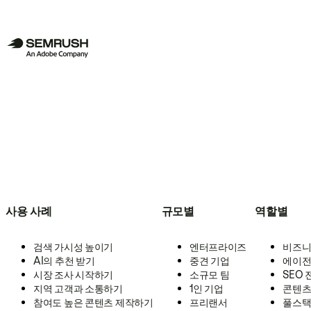
사용 사례
규모별
역할별
검색 가시성 높이기
엔터프라이즈
비즈니
AI의 추천 받기
중견 기업
에이전
시장 조사 시작하기
소규모 팀
SEO
지역 고객과 소통하기
1인 기업
콘텐츠
참여도 높은 콘텐츠 제작하기
프리랜서
풀스택