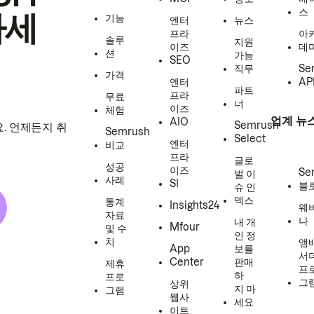
스
하세
기능
엔터
뉴스
프라
아
솔루
지원
이즈
데
션
가능
SEO
직무
Se
가격
엔터
AP
파트
프라
무료
너
이즈
체험
업계 뉴
AIO
Semrush
. 언제든지 취
Semrush
Select
엔터
비교
프라
글로
성공
이즈
Se
벌 이
사례
SI
블
슈 인
덱스
통계
Insights24
웨
자료
나
내 개
Mfour
및 수
인 정
치
앰
App
보를
서
Center
판매
제휴
프
하
프로
그
상위
지 마
그램
웹사
세요
이트