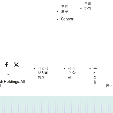
문의
무료
하기
도구
Sensor
개인정
서비
쿠
보처리
스 약
키
방침
관
설
h Holdings.
All
정
한국
.