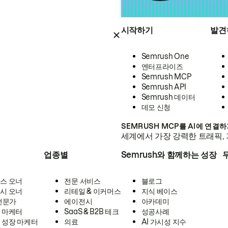
시작하기
발견
Semrush One
엔터프라이즈
Semrush MCP
Semrush API
Semrush 데이터
데모 신청
SEMRUSH MCP를 AI에 연결
세계에서 가장 강력한 트래픽, 
업종별
Semrush와 함께하는 성장
스 오너
전문 서비스
블로그
시 오너
리테일 & 이커머스
지식 베이스
 전문가
에이전시
아카데미
 마케터
SaaS & B2B 테크
성공사례
 성장 마케터
의료
AI 가시성 지수