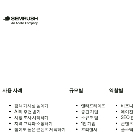
사용 사례
규모별
역할별
검색 가시성 높이기
엔터프라이즈
비즈니
AI의 추천 받기
중견 기업
에이전
시장 조사 시작하기
소규모 팀
SEO
지역 고객과 소통하기
1인 기업
콘텐츠
참여도 높은 콘텐츠 제작하기
프리랜서
풀스택