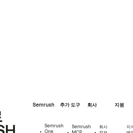
Semrush
추가 도구
회사
지원
로
SH
Semrush
Semrush
회사
지
One
MCP
정보
베