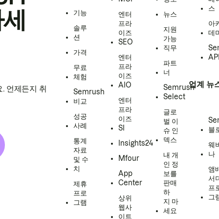
스
하세
기능
엔터
뉴스
프라
아
솔루
지원
이즈
데
션
가능
SEO
직무
Se
가격
엔터
AP
파트
프라
무료
너
이즈
체험
업계 뉴
AIO
Semrush
. 언제든지 취
Semrush
Select
엔터
비교
프라
글로
성공
이즈
Se
벌 이
사례
SI
블
슈 인
덱스
통계
Insights24
웨
자료
나
내 개
Mfour
및 수
인 정
치
앰
App
보를
서
Center
판매
제휴
프
하
프로
그
상위
지 마
그램
웹사
세요
이트