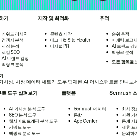
하기
제작 및 최적화
추적
키워드 리서치
콘텐츠 제작
순위 추적
경쟁자 분석
테크니컬 Site Health
마케팅 보고
시장 분석
디지털 PR
AI 브랜드 감
로컬 SEO
백링크 분석
AI 브랜드 감정
모든 항목을 
백링크 분석
하기
가시성, 시장 데이터 세트가 모두 탑재된 AI 어시스턴트를 만나보
무료 도구 살펴보기
플랫폼
Semrush 
AI 가시성 분석 도구
Semrush 데이터
회사 정
SEO 분석 도구
통합
지원 가
웹사이트 트래픽 분석 도구
App Center
통계 자
키워드 도구
제휴 프
백링크 분석 도구
문의하