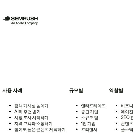
사용 사례
규모별
역할별
검색 가시성 높이기
엔터프라이즈
비즈니
AI의 추천 받기
중견 기업
에이전
시장 조사 시작하기
소규모 팀
SEO
지역 고객과 소통하기
1인 기업
콘텐츠
참여도 높은 콘텐츠 제작하기
프리랜서
풀스택