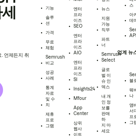
스
하세
기능
엔터
뉴스
프라
아
솔루
지원
이즈
데
션
가능
SEO
직무
Se
가격
엔터
AP
파트
프라
무료
너
이즈
체험
업계 뉴
AIO
Semrush
. 언제든지 취
Semrush
Select
엔터
비교
프라
글로
성공
이즈
Se
벌 이
사례
SI
블
슈 인
덱스
통계
Insights24
웨
자료
나
내 개
Mfour
및 수
인 정
치
앰
App
보를
서
Center
판매
제휴
프
하
프로
그
상위
지 마
그램
웹사
세요
이트