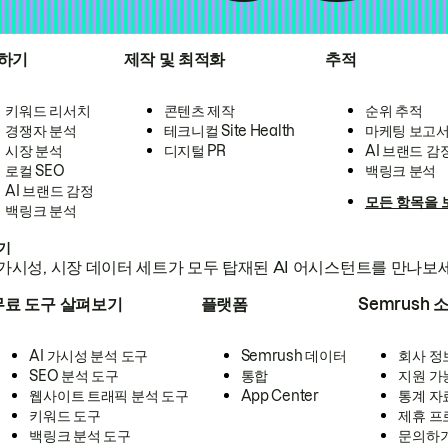
하기
제작 및 최적화
추적
키워드 리서치
콘텐츠 제작
순위 추적
경쟁자 분석
테크니컬 Site Health
마케팅 보고
시장 분석
디지털 PR
AI 브랜드 감
로컬 SEO
백링크 분석
AI 브랜드 감정
모든 항목을 
백링크 분석
하기
가시성, 시장 데이터 세트가 모두 탑재된 AI 어시스턴트를 만나보
무료 도구 살펴보기
플랫폼
Semrush 
AI 가시성 분석 도구
Semrush 데이터
회사 정
SEO 분석 도구
통합
지원 가
웹사이트 트래픽 분석 도구
App Center
통계 자
키워드 도구
제휴 프
백링크 분석 도구
문의하