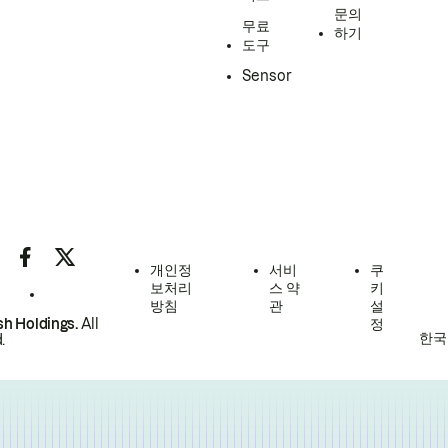
문의
무료
하기
도구
Sensor
개인정
서비
쿠
보처리
스 약
키
방침
관
설
h Holdings.
All
정
한국
.