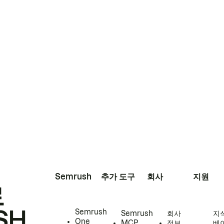
Semrush
추가 도구
회사
지원
로
SH
Semrush
Semrush
회사
지
One
MCP
정보
베