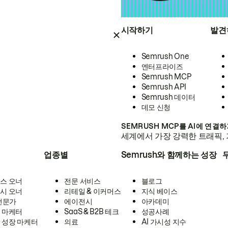
시작하기
발견
Semrush One
엔터프라이즈
Semrush MCP
Semrush API
Semrush 데이터
데모 신청
SEMRUSH MCP를 AI에 연결
세계에서 가장 강력한 트래픽, 
업종별
Semrush와 함께하는 성장
스 오너
전문 서비스
블로그
시 오너
리테일 & 이커머스
지식 베이스
 전문가
에이전시
아카데미
 마케터
SaaS & B2B 테크
성공사례
 성장 마케터
의료
AI 가시성 지수