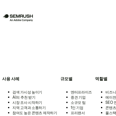
사용 사례
규모별
역할별
검색 가시성 높이기
엔터프라이즈
비즈니
AI의 추천 받기
중견 기업
에이전
시장 조사 시작하기
소규모 팀
SEO
지역 고객과 소통하기
1인 기업
콘텐츠
참여도 높은 콘텐츠 제작하기
프리랜서
풀스택