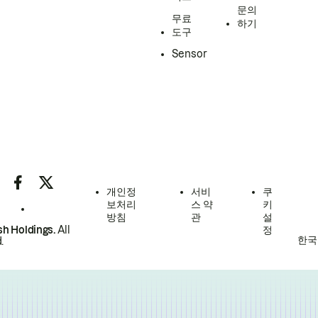
문의
무료
하기
도구
Sensor
개인정
서비
쿠
보처리
스 약
키
방침
관
설
h Holdings.
All
정
한국
.