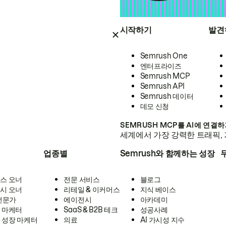
시작하기
발견
Semrush One
엔터프라이즈
Semrush MCP
Semrush API
Semrush 데이터
데모 신청
SEMRUSH MCP를 AI에 연결
세계에서 가장 강력한 트래픽, 
업종별
Semrush와 함께하는 성장
스 오너
전문 서비스
블로그
시 오너
리테일 & 이커머스
지식 베이스
 전문가
에이전시
아카데미
 마케터
SaaS & B2B 테크
성공사례
 성장 마케터
의료
AI 가시성 지수