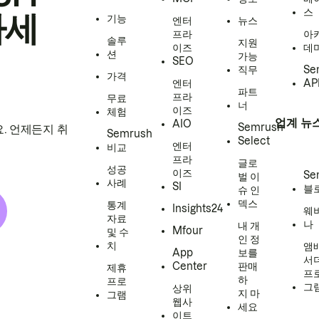
스
하세
기능
엔터
뉴스
프라
아
솔루
지원
이즈
데
션
가능
SEO
직무
Se
가격
엔터
AP
파트
프라
무료
너
이즈
체험
업계 뉴
AIO
Semrush
. 언제든지 취
Semrush
Select
엔터
비교
프라
글로
성공
이즈
Se
벌 이
사례
SI
블
슈 인
덱스
통계
Insights24
웨
자료
나
내 개
Mfour
및 수
인 정
치
앰
App
보를
서
Center
판매
제휴
프
하
프로
그
상위
지 마
그램
웹사
세요
이트