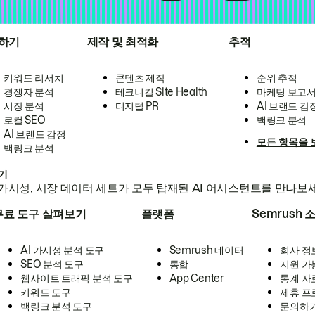
하기
제작 및 최적화
추적
키워드 리서치
콘텐츠 제작
순위 추적
경쟁자 분석
테크니컬 Site Health
마케팅 보고
시장 분석
디지털 PR
AI 브랜드 감
로컬 SEO
백링크 분석
AI 브랜드 감정
모든 항목을 
백링크 분석
하기
가시성, 시장 데이터 세트가 모두 탑재된 AI 어시스턴트를 만나보
무료 도구 살펴보기
플랫폼
Semrush 
AI 가시성 분석 도구
Semrush 데이터
회사 정
SEO 분석 도구
통합
지원 가
웹사이트 트래픽 분석 도구
App Center
통계 자
키워드 도구
제휴 프
백링크 분석 도구
문의하