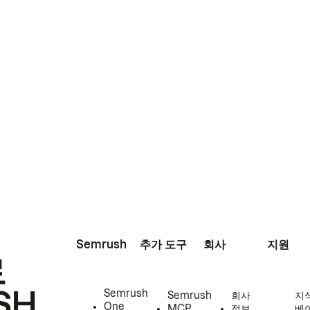
Semrush
추가 도구
회사
지원
로
SH
Semrush
Semrush
회사
지
One
MCP
정보
베