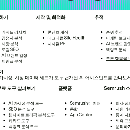
하기
제작 및 최적화
추적
키워드 리서치
콘텐츠 제작
순위 추적
경쟁자 분석
테크니컬 Site Health
마케팅 보고
시장 분석
디지털 PR
AI 브랜드 감
로컬 SEO
백링크 분석
AI 브랜드 감정
모든 항목을 
백링크 분석
하기
가시성, 시장 데이터 세트가 모두 탑재된 AI 어시스턴트를 만나보
무료 도구 살펴보기
플랫폼
Semrush 
AI 가시성 분석 도구
Semrush 데이터
회사 정
SEO 분석 도구
통합
지원 가
웹사이트 트래픽 분석 도구
App Center
통계 자
키워드 도구
제휴 프
백링크 분석 도구
문의하