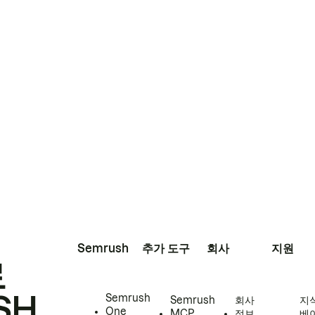
Semrush
추가 도구
회사
지원
로
SH
Semrush
Semrush
회사
지
One
MCP
정보
베