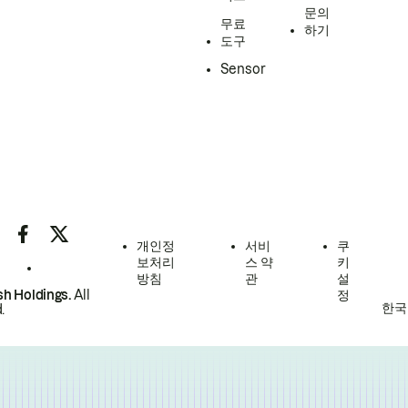
문의
무료
하기
도구
Sensor
개인정
서비
쿠
보처리
스 약
키
방침
관
설
h Holdings.
All
정
한국
.