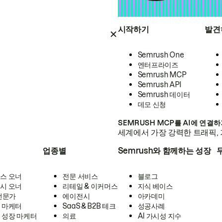
시작하기
발견
Semrush One
엔터프라이즈
Semrush MCP
Semrush API
Semrush 데이터
데모 신청
SEMRUSH MCP를 AI에 연결
세계에서 가장 강력한 트래픽, 
업종별
Semrush와 함께하는 성장
스 오너
전문 서비스
블로그
시 오너
리테일 & 이커머스
지식 베이스
 전문가
에이전시
아카데미
 마케터
SaaS & B2B 테크
성공사례
 성장 마케터
의료
AI 가시성 지수