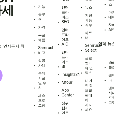
스
하세
기능
엔터
뉴스
프라
아
솔루
지원
이즈
데
션
가능
SEO
직무
Se
가격
엔터
AP
파트
프라
무료
너
이즈
체험
업계 뉴
AIO
Semrush
. 언제든지 취
Semrush
Select
엔터
비교
프라
글로
성공
이즈
Se
벌 이
사례
SI
블
슈 인
덱스
통계
Insights24
웨
자료
나
내 개
Mfour
및 수
인 정
치
앰
App
보를
서
Center
판매
제휴
프
하
프로
그
상위
지 마
그램
웹사
세요
이트