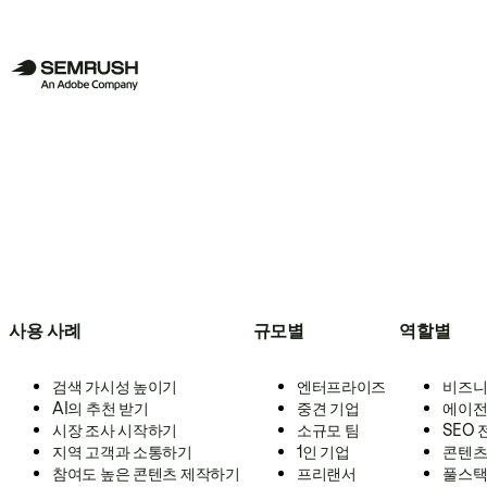
사용 사례
규모별
역할별
검색 가시성 높이기
엔터프라이즈
비즈니
AI의 추천 받기
중견 기업
에이전
시장 조사 시작하기
소규모 팀
SEO
지역 고객과 소통하기
1인 기업
콘텐츠
참여도 높은 콘텐츠 제작하기
프리랜서
풀스택