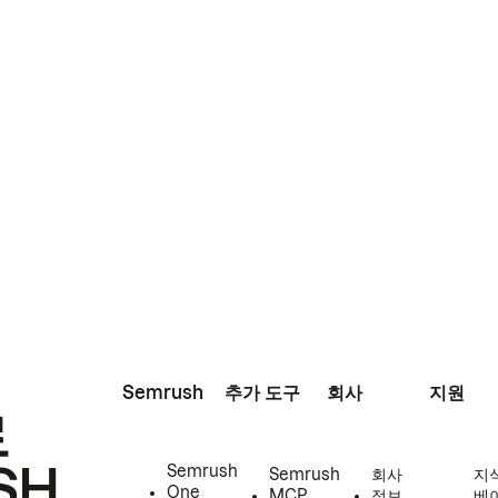
Semrush
추가 도구
회사
지원
로
SH
Semrush
Semrush
회사
지
One
MCP
정보
베