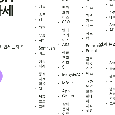
스
하세
기능
엔터
뉴스
프라
아
솔루
지원
이즈
데
션
가능
SEO
직무
Se
가격
엔터
AP
파트
프라
무료
너
이즈
체험
업계 뉴
AIO
Semrush
. 언제든지 취
Semrush
Select
엔터
비교
프라
글로
성공
이즈
Se
벌 이
사례
SI
블
슈 인
덱스
통계
Insights24
웨
자료
나
내 개
Mfour
및 수
인 정
치
앰
App
보를
서
Center
판매
제휴
프
하
프로
그
상위
지 마
그램
웹사
세요
이트