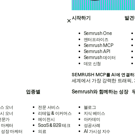
시작하기
발견
Semrush One
엔터프라이즈
Semrush MCP
Semrush API
Semrush 데이터
데모 신청
SEMRUSH MCP를 AI에 연결
세계에서 가장 강력한 트래픽, 
업종별
Semrush와 함께하는 성장
스 오너
전문 서비스
블로그
시 오너
리테일 & 이커머스
지식 베이스
 전문가
에이전시
아카데미
 마케터
SaaS & B2B 테크
성공사례
 성장 마케터
의료
AI 가시성 지수