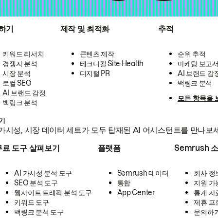
하기
제작 및 최적화
추적
키워드 리서치
콘텐츠 제작
순위 추적
경쟁자 분석
테크니컬 Site Health
마케팅 보고
시장 분석
디지털 PR
AI 브랜드 감
로컬 SEO
백링크 분석
AI 브랜드 감정
모든 항목을 
백링크 분석
하기
가시성, 시장 데이터 세트가 모두 탑재된 AI 어시스턴트를 만나보
무료 도구 살펴보기
플랫폼
Semrush 
AI 가시성 분석 도구
Semrush 데이터
회사 정
SEO 분석 도구
통합
지원 가
웹사이트 트래픽 분석 도구
App Center
통계 자
키워드 도구
제휴 프
백링크 분석 도구
문의하