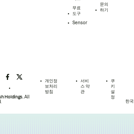
문의
무료
하기
도구
Sensor
개인정
서비
쿠
보처리
스 약
키
방침
관
설
h Holdings.
All
정
한국
.