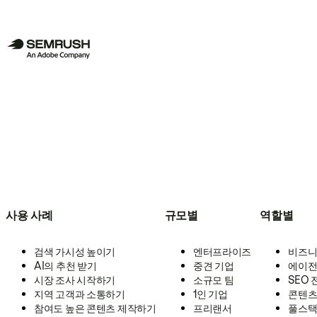
사용 사례
규모별
역할별
검색 가시성 높이기
엔터프라이즈
비즈니
AI의 추천 받기
중견 기업
에이전
시장 조사 시작하기
소규모 팀
SEO
지역 고객과 소통하기
1인 기업
콘텐츠
참여도 높은 콘텐츠 제작하기
프리랜서
풀스택