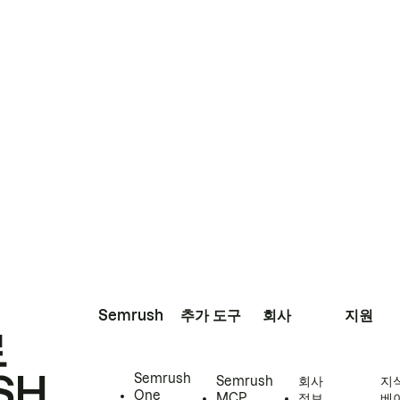
Semrush
추가 도구
회사
지원
로
SH
Semrush
Semrush
회사
지
One
MCP
정보
베