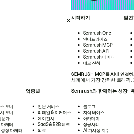
시작하기
발견
Semrush One
엔터프라이즈
Semrush MCP
Semrush API
Semrush 데이터
데모 신청
SEMRUSH MCP를 AI에 연결
세계에서 가장 강력한 트래픽, 
업종별
Semrush와 함께하는 성장
스 오너
전문 서비스
블로그
시 오너
리테일 & 이커머스
지식 베이스
 전문가
에이전시
아카데미
 마케터
SaaS & B2B 테크
성공사례
 성장 마케터
의료
AI 가시성 지수