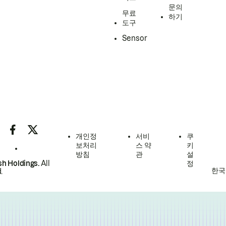
문의
무료
하기
도구
Sensor
개인정
서비
쿠
보처리
스 약
키
방침
관
설
h Holdings.
All
정
한국
.