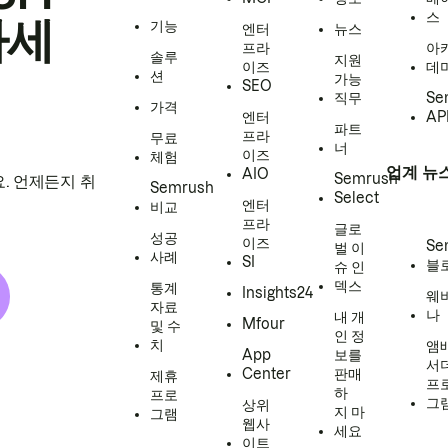
스
하세
기능
엔터
뉴스
프라
아
솔루
지원
이즈
데
션
가능
SEO
직무
Se
가격
엔터
AP
파트
프라
무료
너
이즈
체험
업계 뉴
AIO
Semrush
. 언제든지 취
Semrush
Select
엔터
비교
프라
글로
성공
이즈
Se
벌 이
사례
SI
블
슈 인
덱스
통계
Insights24
웨
자료
나
내 개
Mfour
및 수
인 정
치
앰
App
보를
서
Center
판매
제휴
프
하
프로
그
상위
지 마
그램
웹사
세요
이트