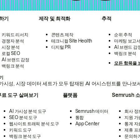
하기
제작 및 최적화
추적
키워드 리서치
콘텐츠 제작
순위 추적
경쟁자 분석
테크니컬 Site Health
마케팅 보고
시장 분석
디지털 PR
AI 브랜드 감
로컬 SEO
백링크 분석
AI 브랜드 감정
모든 항목을 
백링크 분석
하기
가시성, 시장 데이터 세트가 모두 탑재된 AI 어시스턴트를 만나보
무료 도구 살펴보기
플랫폼
Semrush 
AI 가시성 분석 도구
Semrush 데이터
회사 정
SEO 분석 도구
통합
지원 가
웹사이트 트래픽 분석 도구
App Center
통계 자
키워드 도구
제휴 프
백링크 분석 도구
문의하