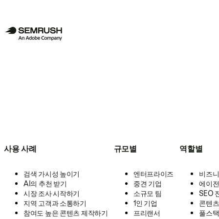
사용 사례
규모별
역할별
검색 가시성 높이기
엔터프라이즈
비즈니
AI의 추천 받기
중견 기업
에이전
시장 조사 시작하기
소규모 팀
SEO
지역 고객과 소통하기
1인 기업
콘텐츠
참여도 높은 콘텐츠 제작하기
프리랜서
풀스택