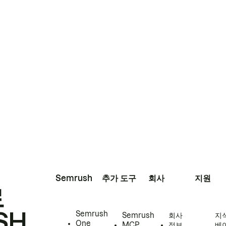
Semrush
추가 도구
회사
지원
로
SH
Semrush
Semrush
회사
지
One
MCP
정보
베