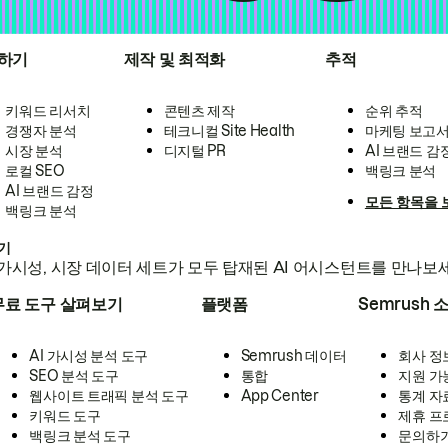
하기
제작 및 최적화
추적
키워드 리서치
콘텐츠 제작
순위 추적
경쟁자 분석
테크니컬 Site Health
마케팅 보고
시장 분석
디지털 PR
AI 브랜드 감
로컬 SEO
백링크 분석
AI 브랜드 감정
모든 항목을 
백링크 분석
하기
가시성, 시장 데이터 세트가 모두 탑재된 AI 어시스턴트를 만나보
무료 도구 살펴보기
플랫폼
Semrush 
AI 가시성 분석 도구
Semrush 데이터
회사 정
SEO 분석 도구
통합
지원 가
웹사이트 트래픽 분석 도구
App Center
통계 자
키워드 도구
제휴 프
백링크 분석 도구
문의하