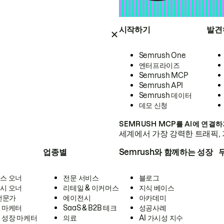
시작하기
발견
Semrush One
엔터프라이즈
Semrush MCP
Semrush API
Semrush 데이터
데모 신청
SEMRUSH MCP를 AI에 연결
세계에서 가장 강력한 트래픽, 
업종별
Semrush와 함께하는 성장
스 오너
전문 서비스
블로그
시 오너
리테일 & 이커머스
지식 베이스
 전문가
에이전시
아카데미
 마케터
SaaS & B2B 테크
성공사례
 성장 마케터
의료
AI 가시성 지수