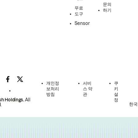
문의
무료
하기
도구
Sensor
개인정
서비
쿠
보처리
스 약
키
방침
관
설
h Holdings.
All
정
한국
.