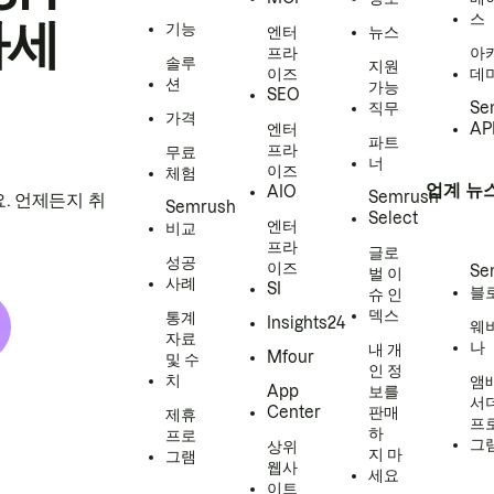
스
하세
기능
엔터
뉴스
프라
아
솔루
지원
이즈
데
션
가능
SEO
직무
Se
가격
엔터
AP
파트
프라
무료
너
이즈
체험
업계 뉴
AIO
Semrush
. 언제든지 취
Semrush
Select
엔터
비교
프라
글로
성공
이즈
Se
벌 이
사례
SI
블
슈 인
덱스
통계
Insights24
웨
자료
나
내 개
Mfour
및 수
인 정
치
앰
App
보를
서
Center
판매
제휴
프
하
프로
그
상위
지 마
그램
웹사
세요
이트