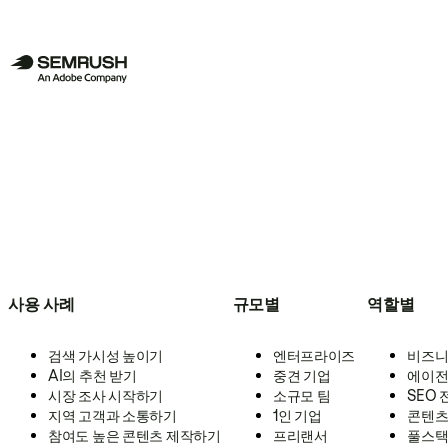
사용 사례
규모별
역할별
검색 가시성 높이기
엔터프라이즈
비즈니
AI의 추천 받기
중견 기업
에이전
시장 조사 시작하기
소규모 팀
SEO
지역 고객과 소통하기
1인 기업
콘텐츠
참여도 높은 콘텐츠 제작하기
프리랜서
풀스택