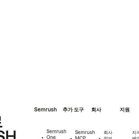
Semrush
추가 도구
회사
지원
로
SH
Semrush
Semrush
회사
지
One
MCP
정보
베