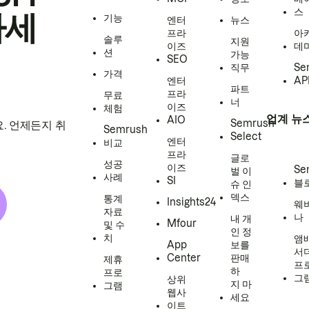
스
하세
기능
엔터
뉴스
프라
아
솔루
지원
이즈
데
션
가능
SEO
직무
Se
가격
엔터
AP
파트
프라
무료
너
이즈
체험
업계 뉴
AIO
Semrush
. 언제든지 취
Semrush
Select
엔터
비교
프라
글로
성공
이즈
Se
벌 이
사례
SI
블
슈 인
덱스
통계
Insights24
웨
자료
나
내 개
Mfour
및 수
인 정
치
앰
App
보를
서
Center
판매
제휴
프
하
프로
그
상위
지 마
그램
웹사
세요
이트