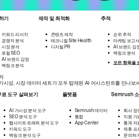
하기
제작 및 최적화
추적
키워드 리서치
콘텐츠 제작
순위 추적
경쟁자 분석
테크니컬 Site Health
마케팅 보고
시장 분석
디지털 PR
AI 브랜드 감
로컬 SEO
백링크 분석
AI 브랜드 감정
모든 항목을 
백링크 분석
하기
가시성, 시장 데이터 세트가 모두 탑재된 AI 어시스턴트를 만나보
무료 도구 살펴보기
플랫폼
Semrush 
AI 가시성 분석 도구
Semrush 데이터
회사 정
SEO 분석 도구
통합
지원 가
웹사이트 트래픽 분석 도구
App Center
통계 자
키워드 도구
제휴 프
백링크 분석 도구
문의하