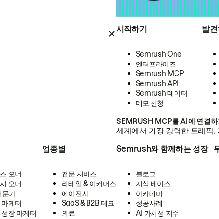
시작하기
발견
Semrush One
엔터프라이즈
Semrush MCP
Semrush API
Semrush 데이터
데모 신청
SEMRUSH MCP를 AI에 연결
세계에서 가장 강력한 트래픽, 
업종별
Semrush와 함께하는 성장
스 오너
전문 서비스
블로그
시 오너
리테일 & 이커머스
지식 베이스
 전문가
에이전시
아카데미
 마케터
SaaS & B2B 테크
성공사례
 성장 마케터
의료
AI 가시성 지수