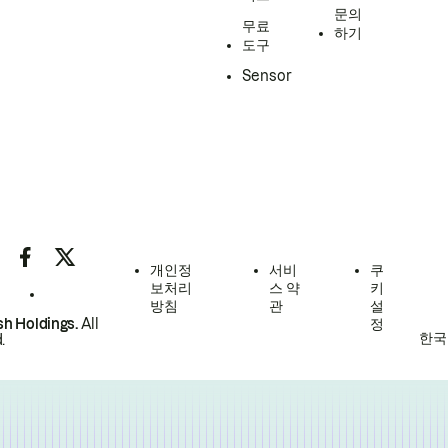
문의
무료
하기
도구
Sensor
개인정
서비
쿠
보처리
스 약
키
방침
관
설
h Holdings.
All
정
한국
.