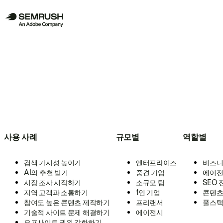
사용 사례
규모별
역할별
검색 가시성 높이기
엔터프라이즈
비즈니
AI의 추천 받기
중견 기업
에이전
시장 조사 시작하기
소규모 팀
SEO
지역 고객과 소통하기
1인 기업
콘텐츠
참여도 높은 콘텐츠 제작하기
프리랜서
풀스택
기술적 사이트 문제 해결하기
에이전시
오프사이트 권위 강화하기