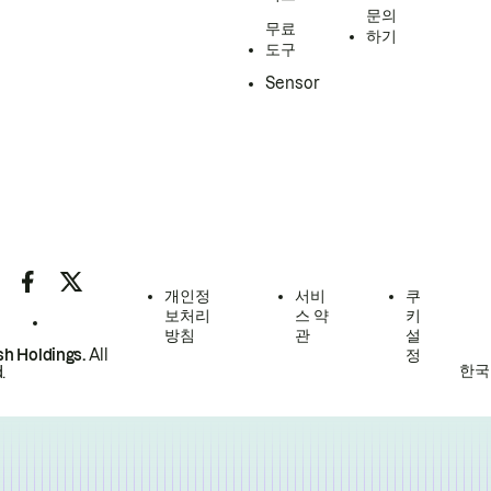
문의
무료
하기
도구
Sensor
개인정
서비
쿠
보처리
스 약
키
방침
관
설
h Holdings.
All
정
한국
.