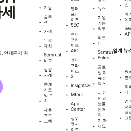
스
하세
기능
엔터
뉴스
프라
아
솔루
지원
이즈
데
션
가능
SEO
직무
Se
가격
엔터
AP
파트
프라
무료
너
이즈
체험
업계 뉴
AIO
Semrush
. 언제든지 취
Semrush
Select
엔터
비교
프라
글로
성공
이즈
Se
벌 이
사례
SI
블
슈 인
덱스
통계
Insights24
웨
자료
나
내 개
Mfour
및 수
인 정
치
앰
App
보를
서
Center
판매
제휴
프
하
프로
그
상위
지 마
그램
웹사
세요
이트