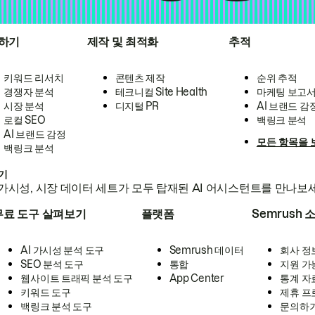
하기
제작 및 최적화
추적
키워드 리서치
콘텐츠 제작
순위 추적
경쟁자 분석
테크니컬 Site Health
마케팅 보고
시장 분석
디지털 PR
AI 브랜드 감
로컬 SEO
백링크 분석
AI 브랜드 감정
모든 항목을 
백링크 분석
하기
가시성, 시장 데이터 세트가 모두 탑재된 AI 어시스턴트를 만나보
무료 도구 살펴보기
플랫폼
Semrush 
AI 가시성 분석 도구
Semrush 데이터
회사 정
SEO 분석 도구
통합
지원 가
웹사이트 트래픽 분석 도구
App Center
통계 자
키워드 도구
제휴 프
백링크 분석 도구
문의하