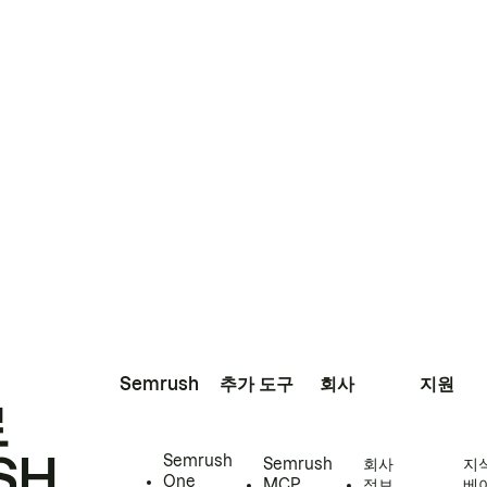
Semrush
추가 도구
회사
지원
로
SH
Semrush
Semrush
회사
지
One
MCP
정보
베