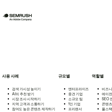
사용 사례
규모별
역할별
검색 가시성 높이기
엔터프라이즈
비즈니
AI의 추천 받기
중견 기업
에이전
시장 조사 시작하기
소규모 팀
SEO
지역 고객과 소통하기
1인 기업
콘텐츠
참여도 높은 콘텐츠 제작하기
프리랜서
풀스택