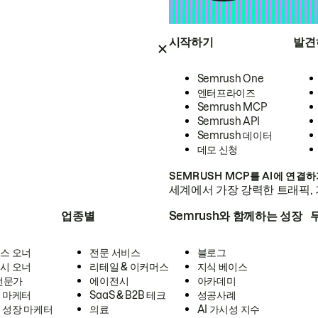
시작하기
발견
Semrush One
엔터프라이즈
Semrush MCP
Semrush API
Semrush 데이터
데모 신청
SEMRUSH MCP를 AI에 연결
세계에서 가장 강력한 트래픽, 
업종별
Semrush와 함께하는 성장
스 오너
전문 서비스
블로그
시 오너
리테일 & 이커머스
지식 베이스
 전문가
에이전시
아카데미
 마케터
SaaS & B2B 테크
성공사례
 성장 마케터
의료
AI 가시성 지수