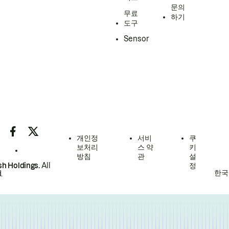
문의
무료
하기
도구
Sensor
개인정
서비
쿠
보처리
스 약
키
방침
관
설
h Holdings.
All
정
한국
.