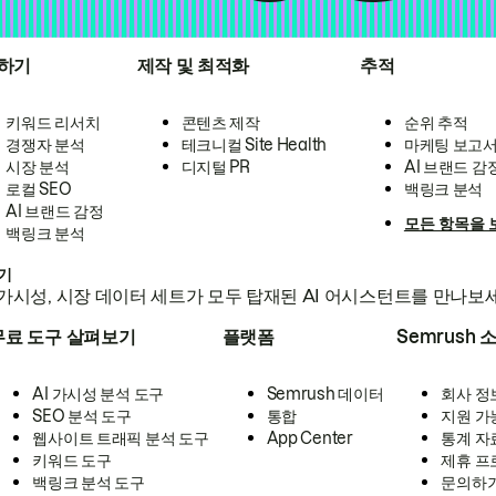
하기
제작 및 최적화
추적
키워드 리서치
콘텐츠 제작
순위 추적
경쟁자 분석
테크니컬 Site Health
마케팅 보고
시장 분석
디지털 PR
AI 브랜드 감
로컬 SEO
백링크 분석
AI 브랜드 감정
모든 항목을 
백링크 분석
하기
가시성, 시장 데이터 세트가 모두 탑재된 AI 어시스턴트를 만나보
무료 도구 살펴보기
플랫폼
Semrush 
AI 가시성 분석 도구
Semrush 데이터
회사 정
SEO 분석 도구
통합
지원 가
웹사이트 트래픽 분석 도구
App Center
통계 자
키워드 도구
제휴 프
백링크 분석 도구
문의하