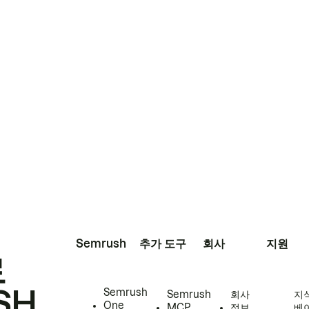
Semrush
추가 도구
회사
지원
로
SH
Semrush
Semrush
회사
지
One
MCP
정보
베