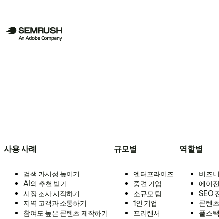
사용 사례
규모별
역할별
검색 가시성 높이기
엔터프라이즈
비즈니
AI의 추천 받기
중견 기업
에이전
시장 조사 시작하기
소규모 팀
SEO
지역 고객과 소통하기
1인 기업
콘텐츠
참여도 높은 콘텐츠 제작하기
프리랜서
풀스택