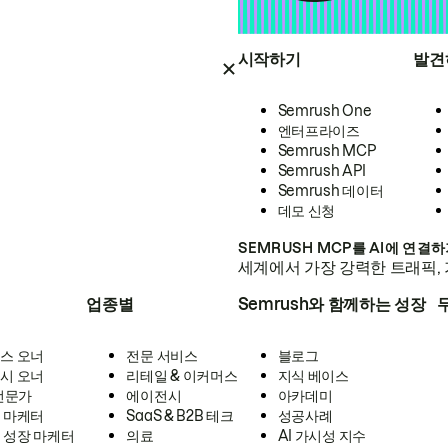
시작하기
발견
Semrush One
엔터프라이즈
Semrush MCP
Semrush API
Semrush 데이터
데모 신청
SEMRUSH MCP를 AI에 연결
세계에서 가장 강력한 트래픽, 
업종별
Semrush와 함께하는 성장
스 오너
전문 서비스
블로그
시 오너
리테일 & 이커머스
지식 베이스
 전문가
에이전시
아카데미
 마케터
SaaS & B2B 테크
성공사례
 성장 마케터
의료
AI 가시성 지수