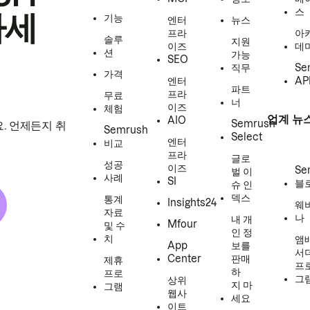
스
하세
기능
엔터
뉴스
프라
아
솔루
지원
이즈
데
션
가능
SEO
직무
Se
가격
엔터
AP
파트
프라
무료
너
이즈
체험
업계 뉴
AIO
Semrush
. 언제든지 취
Semrush
Select
엔터
비교
프라
글로
성공
이즈
Se
벌 이
사례
SI
블
슈 인
덱스
통계
Insights24
웨
자료
나
내 개
Mfour
및 수
인 정
치
앰
App
보를
서
Center
판매
제휴
프
하
프로
그
상위
지 마
그램
웹사
세요
이트