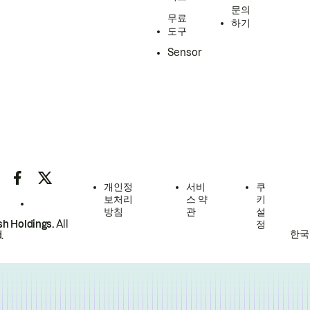
문의
무료
하기
도구
Sensor
개인정
서비
쿠
보처리
스 약
키
방침
관
설
h Holdings.
All
정
한국
.