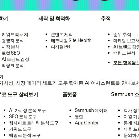
하기
제작 및 최적화
추적
키워드 리서치
콘텐츠 제작
순위 추적
경쟁자 분석
테크니컬 Site Health
마케팅 보고
시장 분석
디지털 PR
AI 브랜드 감
로컬 SEO
백링크 분석
AI 브랜드 감정
모든 항목을 
백링크 분석
하기
가시성, 시장 데이터 세트가 모두 탑재된 AI 어시스턴트를 만나보
무료 도구 살펴보기
플랫폼
Semrush 
AI 가시성 분석 도구
Semrush 데이터
회사 정
SEO 분석 도구
통합
지원 가
웹사이트 트래픽 분석 도구
App Center
통계 자
키워드 도구
제휴 프
백링크 분석 도구
문의하