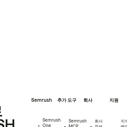
Semrush
추가 도구
회사
지원
로
SH
Semrush
Semrush
회사
지
One
MCP
정보
베