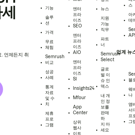
스
하세
기능
엔터
뉴스
프라
아
솔루
지원
이즈
데
션
가능
SEO
직무
Se
가격
엔터
AP
파트
프라
무료
너
이즈
체험
업계 뉴
AIO
Semrush
. 언제든지 취
Semrush
Select
엔터
비교
프라
글로
성공
이즈
Se
벌 이
사례
SI
블
슈 인
덱스
통계
Insights24
웨
자료
나
내 개
Mfour
및 수
인 정
치
앰
App
보를
서
Center
판매
제휴
프
하
프로
그
상위
지 마
그램
웹사
세요
이트