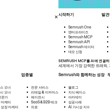
시작하기
발견
Semrush One
엔터프라이즈
Semrush MCP
Semrush API
Semrush 데이터
데모 신청
SEMRUSH MCP를 AI에 연결
세계에서 가장 강력한 트래픽, 
업종별
Semrush와 함께하는 성장
스 오너
전문 서비스
블로그
시 오너
리테일 & 이커머스
지식 베이스
 전문가
에이전시
아카데미
 마케터
SaaS & B2B 테크
성공사례
 성장 마케터
의료
AI 가시성 지수