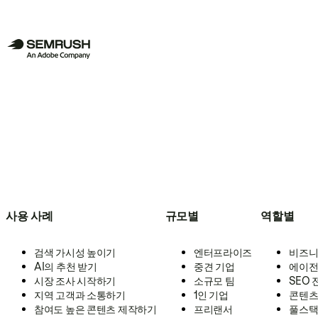
사용 사례
규모별
역할별
검색 가시성 높이기
엔터프라이즈
비즈니
AI의 추천 받기
중견 기업
에이전
시장 조사 시작하기
소규모 팀
SEO
지역 고객과 소통하기
1인 기업
콘텐츠
참여도 높은 콘텐츠 제작하기
프리랜서
풀스택