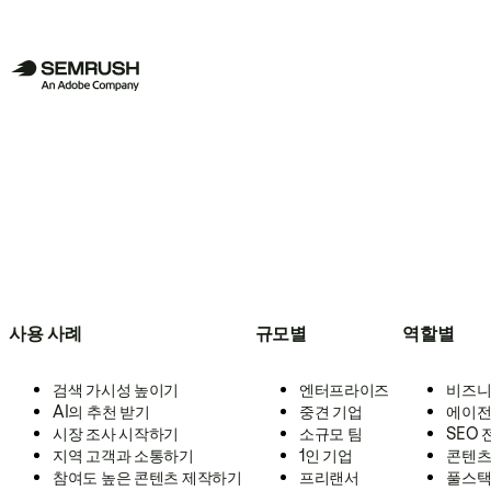
사용 사례
규모별
역할별
검색 가시성 높이기
엔터프라이즈
비즈니
AI의 추천 받기
중견 기업
에이전
시장 조사 시작하기
소규모 팀
SEO
지역 고객과 소통하기
1인 기업
콘텐츠
참여도 높은 콘텐츠 제작하기
프리랜서
풀스택