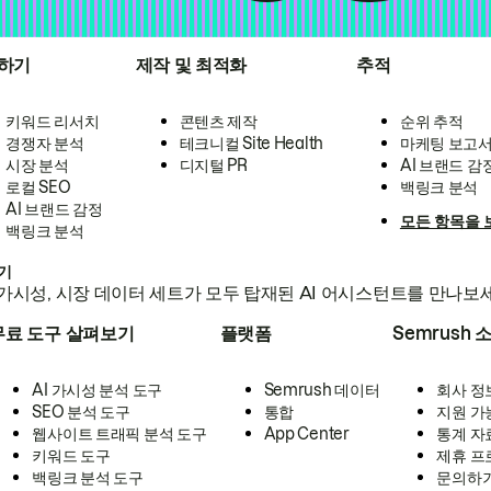
하기
제작 및 최적화
추적
키워드 리서치
콘텐츠 제작
순위 추적
경쟁자 분석
테크니컬 Site Health
마케팅 보고
시장 분석
디지털 PR
AI 브랜드 감
로컬 SEO
백링크 분석
AI 브랜드 감정
모든 항목을 
백링크 분석
하기
가시성, 시장 데이터 세트가 모두 탑재된 AI 어시스턴트를 만나보
무료 도구 살펴보기
플랫폼
Semrush 
AI 가시성 분석 도구
Semrush 데이터
회사 정
SEO 분석 도구
통합
지원 가
웹사이트 트래픽 분석 도구
App Center
통계 자
키워드 도구
제휴 프
백링크 분석 도구
문의하