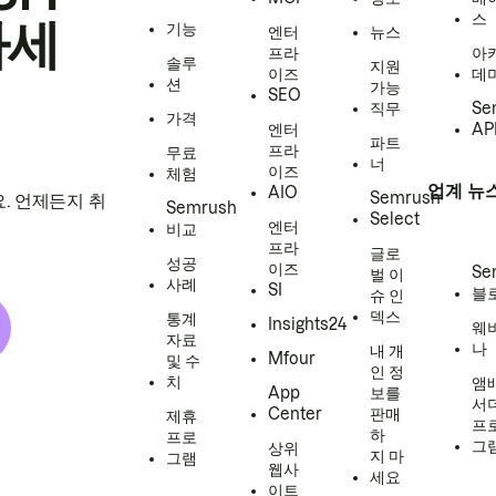
스
하세
기능
엔터
뉴스
프라
아
솔루
지원
이즈
데
션
가능
SEO
직무
Se
가격
엔터
AP
파트
프라
무료
너
이즈
체험
업계 뉴
AIO
Semrush
. 언제든지 취
Semrush
Select
엔터
비교
프라
글로
성공
이즈
Se
벌 이
사례
SI
블
슈 인
덱스
통계
Insights24
웨
자료
나
내 개
Mfour
및 수
인 정
치
앰
App
보를
서
Center
판매
제휴
프
하
프로
그
상위
지 마
그램
웹사
세요
이트