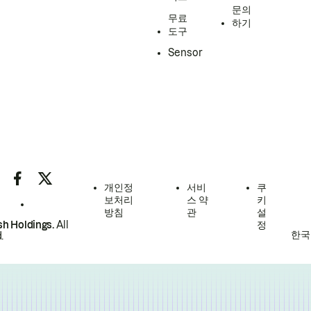
문의
무료
하기
도구
Sensor
개인정
서비
쿠
보처리
스 약
키
방침
관
설
h Holdings.
All
정
한국
.