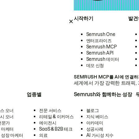
시작하기
발견
Semrush One
엔터프라이즈
Semrush MCP
Semrush API
Semrush 데이터
데모 신청
SEMRUSH MCP를 AI에 연결
세계에서 가장 강력한 트래픽, 
업종별
Semrush와 함께하는 성장
스 오너
전문 서비스
블로그
시 오너
리테일 & 이커머스
지식 베이스
 전문가
에이전시
아카데미
 마케터
SaaS & B2B 테크
성공사례
 성장 마케터
의료
AI 가시성 지수