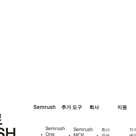
Semrush
추가 도구
회사
지원
로
SH
Semrush
Semrush
회사
지
One
MCP
정보
베