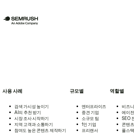
사용 사례
규모별
역할별
검색 가시성 높이기
엔터프라이즈
비즈니
AI의 추천 받기
중견 기업
에이전
시장 조사 시작하기
소규모 팀
SEO
지역 고객과 소통하기
1인 기업
콘텐츠
참여도 높은 콘텐츠 제작하기
프리랜서
풀스택