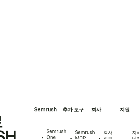
Semrush
추가 도구
회사
지원
로
SH
Semrush
Semrush
회사
지
One
MCP
정보
베