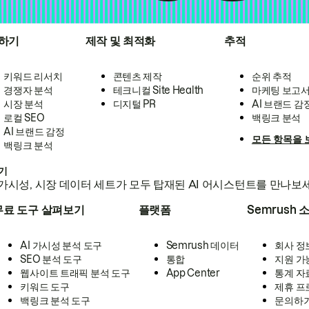
하기
제작 및 최적화
추적
키워드 리서치
콘텐츠 제작
순위 추적
경쟁자 분석
테크니컬 Site Health
마케팅 보고
시장 분석
디지털 PR
AI 브랜드 감
로컬 SEO
백링크 분석
AI 브랜드 감정
모든 항목을 
백링크 분석
하기
가시성, 시장 데이터 세트가 모두 탑재된 AI 어시스턴트를 만나보
무료 도구 살펴보기
플랫폼
Semrush 
AI 가시성 분석 도구
Semrush 데이터
회사 정
SEO 분석 도구
통합
지원 가
웹사이트 트래픽 분석 도구
App Center
통계 자
키워드 도구
제휴 프
백링크 분석 도구
문의하