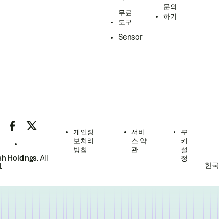
문의
무료
하기
도구
Sensor
개인정
서비
쿠
보처리
스 약
키
방침
관
설
h Holdings.
All
정
한국
.