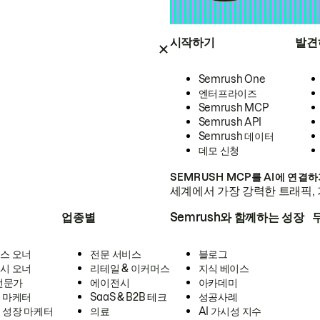
시작하기
발견
Semrush One
엔터프라이즈
Semrush MCP
Semrush API
Semrush 데이터
데모 신청
SEMRUSH MCP를 AI에 연결
세계에서 가장 강력한 트래픽, 
업종별
Semrush와 함께하는 성장
스 오너
전문 서비스
블로그
시 오너
리테일 & 이커머스
지식 베이스
 전문가
에이전시
아카데미
 마케터
SaaS & B2B 테크
성공사례
 성장 마케터
의료
AI 가시성 지수