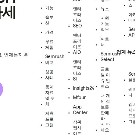
스
하세
기능
엔터
뉴스
프라
아
솔루
지원
이즈
데
션
가능
SEO
직무
Se
가격
엔터
AP
파트
프라
무료
너
이즈
체험
업계 뉴
AIO
Semrush
. 언제든지 취
Semrush
Select
엔터
비교
프라
글로
성공
이즈
Se
벌 이
사례
SI
블
슈 인
덱스
통계
Insights24
웨
자료
나
내 개
Mfour
및 수
인 정
치
앰
App
보를
서
Center
판매
제휴
프
하
프로
그
상위
지 마
그램
웹사
세요
이트