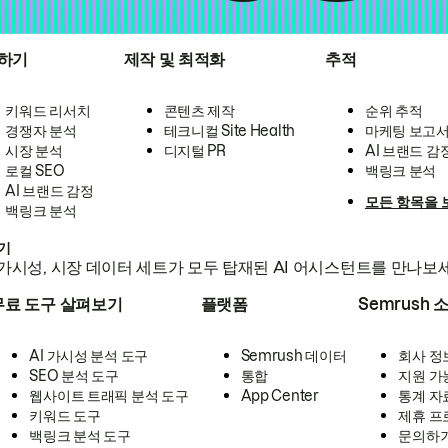
하기
제작 및 최적화
추적
키워드 리서치
콘텐츠 제작
순위 추적
경쟁자 분석
테크니컬 Site Health
마케팅 보고
시장 분석
디지털 PR
AI 브랜드 감
로컬 SEO
백링크 분석
AI 브랜드 감정
모든 항목을 
백링크 분석
하기
가시성, 시장 데이터 세트가 모두 탑재된 AI 어시스턴트를 만나보
무료 도구 살펴보기
플랫폼
Semrush 
AI 가시성 분석 도구
Semrush 데이터
회사 정
SEO 분석 도구
통합
지원 가
웹사이트 트래픽 분석 도구
App Center
통계 자
키워드 도구
제휴 프
백링크 분석 도구
문의하