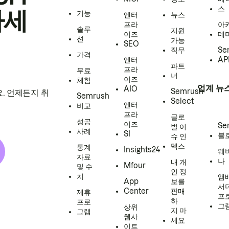
스
하세
기능
엔터
뉴스
프라
아
솔루
지원
이즈
데
션
가능
SEO
직무
Se
가격
엔터
AP
파트
프라
무료
너
이즈
체험
업계 뉴
AIO
Semrush
. 언제든지 취
Semrush
Select
엔터
비교
프라
글로
성공
이즈
Se
벌 이
사례
SI
블
슈 인
덱스
통계
Insights24
웨
자료
나
내 개
Mfour
및 수
인 정
치
앰
App
보를
서
Center
판매
제휴
프
하
프로
그
상위
지 마
그램
웹사
세요
이트