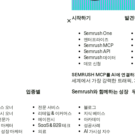
시작하기
발견
Semrush One
엔터프라이즈
Semrush MCP
Semrush API
Semrush 데이터
데모 신청
SEMRUSH MCP를 AI에 연결
세계에서 가장 강력한 트래픽, 
업종별
Semrush와 함께하는 성장
스 오너
전문 서비스
블로그
시 오너
리테일 & 이커머스
지식 베이스
 전문가
에이전시
아카데미
 마케터
SaaS & B2B 테크
성공사례
 성장 마케터
의료
AI 가시성 지수