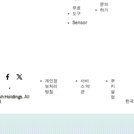
문의
무료
하기
도구
Sensor
개인정
서비
쿠
보처리
스 약
키
방침
관
설
h Holdings.
All
정
한국
.