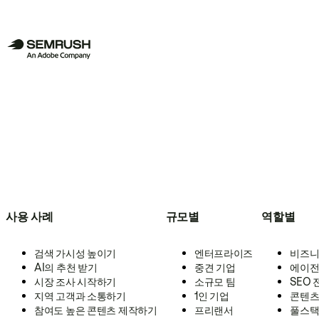
사용 사례
규모별
역할별
검색 가시성 높이기
엔터프라이즈
비즈니
AI의 추천 받기
중견 기업
에이전
시장 조사 시작하기
소규모 팀
SEO
지역 고객과 소통하기
1인 기업
콘텐츠
참여도 높은 콘텐츠 제작하기
프리랜서
풀스택