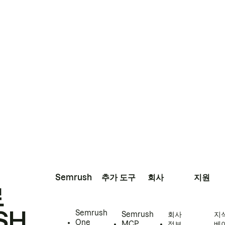
Semrush
추가 도구
회사
지원
로
SH
Semrush
Semrush
회사
지
One
MCP
정보
베