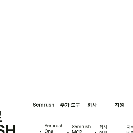
Semrush
추가 도구
회사
지원
로
SH
Semrush
Semrush
회사
지
One
MCP
정보
베