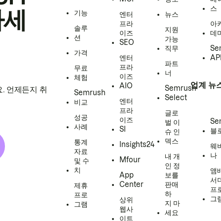
스
하세
기능
엔터
뉴스
프라
아
솔루
지원
이즈
데
션
가능
SEO
직무
Se
가격
엔터
AP
파트
프라
무료
너
이즈
체험
업계 뉴
AIO
Semrush
. 언제든지 취
Semrush
Select
엔터
비교
프라
글로
성공
이즈
Se
벌 이
사례
SI
블
슈 인
덱스
통계
Insights24
웨
자료
나
내 개
Mfour
및 수
인 정
치
앰
App
보를
서
Center
판매
제휴
프
하
프로
그
상위
지 마
그램
웹사
세요
이트