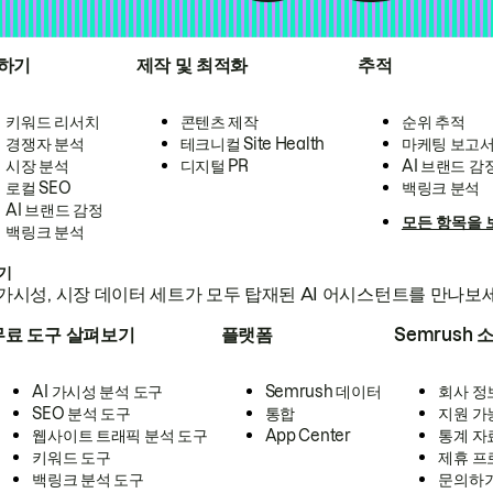
하기
제작 및 최적화
추적
키워드 리서치
콘텐츠 제작
순위 추적
경쟁자 분석
테크니컬 Site Health
마케팅 보고
시장 분석
디지털 PR
AI 브랜드 감
로컬 SEO
백링크 분석
AI 브랜드 감정
모든 항목을 
백링크 분석
하기
가시성, 시장 데이터 세트가 모두 탑재된 AI 어시스턴트를 만나보
무료 도구 살펴보기
플랫폼
Semrush 
AI 가시성 분석 도구
Semrush 데이터
회사 정
SEO 분석 도구
통합
지원 가
웹사이트 트래픽 분석 도구
App Center
통계 자
키워드 도구
제휴 프
백링크 분석 도구
문의하