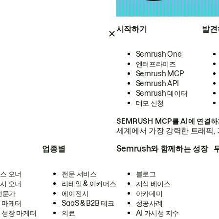
시작하기
발견
Semrush One
엔터프라이즈
Semrush MCP
Semrush API
Semrush 데이터
데모 신청
SEMRUSH MCP를 AI에 연결
세계에서 가장 강력한 트래픽, 
업종별
Semrush와 함께하는 성장
스 오너
전문 서비스
블로그
시 오너
리테일 & 이커머스
지식 베이스
 전문가
에이전시
아카데미
 마케터
SaaS & B2B 테크
성공사례
 성장 마케터
의료
AI 가시성 지수