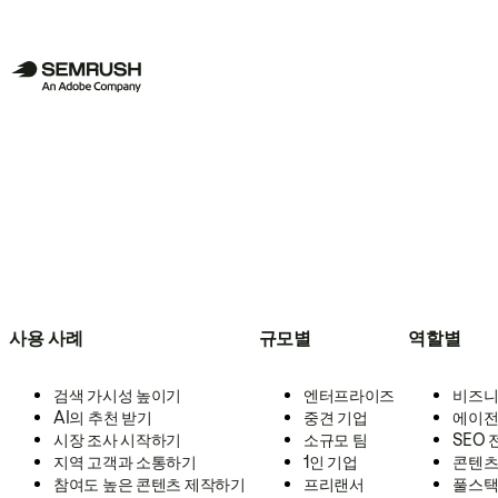
사용 사례
규모별
역할별
검색 가시성 높이기
엔터프라이즈
비즈니
AI의 추천 받기
중견 기업
에이전
시장 조사 시작하기
소규모 팀
SEO
지역 고객과 소통하기
1인 기업
콘텐츠
참여도 높은 콘텐츠 제작하기
프리랜서
풀스택