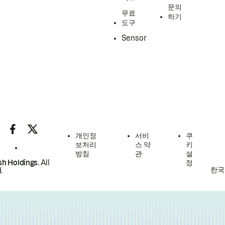
문의
무료
하기
도구
Sensor
개인정
서비
쿠
보처리
스 약
키
방침
관
설
h Holdings.
All
정
한국
.