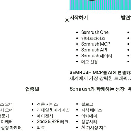
시작하기
발견
Semrush One
엔터프라이즈
Semrush MCP
Semrush API
Semrush 데이터
데모 신청
SEMRUSH MCP를 AI에 연결
세계에서 가장 강력한 트래픽, 
업종별
Semrush와 함께하는 성장
스 오너
전문 서비스
블로그
시 오너
리테일 & 이커머스
지식 베이스
 전문가
에이전시
아카데미
 마케터
SaaS & B2B 테크
성공사례
 성장 마케터
의료
AI 가시성 지수