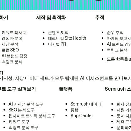
하기
제작 및 최적화
추적
키워드 리서치
콘텐츠 제작
순위 추적
경쟁자 분석
테크니컬 Site Health
마케팅 보고
시장 분석
디지털 PR
AI 브랜드 감
로컬 SEO
백링크 분석
AI 브랜드 감정
모든 항목을 
백링크 분석
하기
가시성, 시장 데이터 세트가 모두 탑재된 AI 어시스턴트를 만나보
무료 도구 살펴보기
플랫폼
Semrush 
AI 가시성 분석 도구
Semrush 데이터
회사 정
SEO 분석 도구
통합
지원 가
웹사이트 트래픽 분석 도구
App Center
통계 자
키워드 도구
제휴 프
백링크 분석 도구
문의하