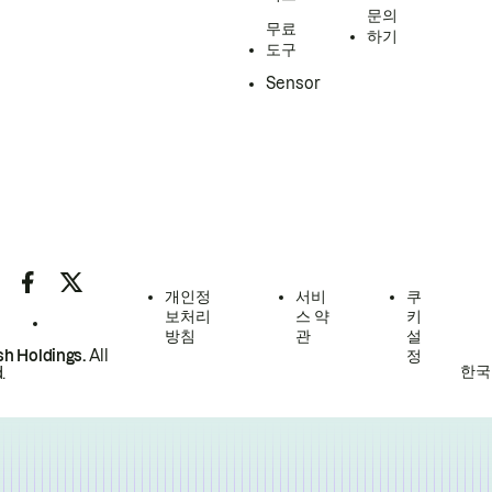
문의
무료
하기
도구
Sensor
개인정
서비
쿠
보처리
스 약
키
방침
관
설
h Holdings.
All
정
한국
.