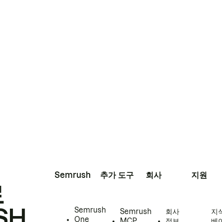
Semrush
추가 도구
회사
지원
로
SH
Semrush
Semrush
회사
지
One
MCP
정보
베