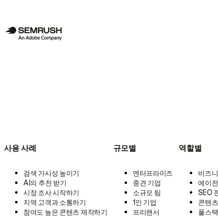
사용 사례
규모별
역할별
검색 가시성 높이기
엔터프라이즈
비즈니
AI의 추천 받기
중견 기업
에이전
시장 조사 시작하기
소규모 팀
SEO
지역 고객과 소통하기
1인 기업
콘텐츠
참여도 높은 콘텐츠 제작하기
프리랜서
풀스택