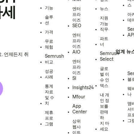
스
하세
기능
엔터
뉴스
프라
아
솔루
지원
이즈
데
션
가능
SEO
직무
Se
가격
엔터
AP
파트
프라
무료
너
이즈
체험
업계 뉴
AIO
Semrush
. 언제든지 취
Semrush
Select
엔터
비교
프라
글로
성공
이즈
Se
벌 이
사례
SI
블
슈 인
덱스
통계
Insights24
웨
자료
나
내 개
Mfour
및 수
인 정
치
앰
App
보를
서
Center
판매
제휴
프
하
프로
그
상위
지 마
그램
웹사
세요
이트