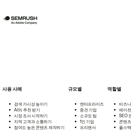
사용 사례
규모별
역할별
검색 가시성 높이기
엔터프라이즈
비즈니
AI의 추천 받기
중견 기업
에이전
시장 조사 시작하기
소규모 팀
SEO
지역 고객과 소통하기
1인 기업
콘텐츠
참여도 높은 콘텐츠 제작하기
프리랜서
풀스택