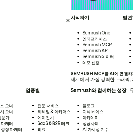
시작하기
발견
Semrush One
엔터프라이즈
Semrush MCP
Semrush API
Semrush 데이터
데모 신청
SEMRUSH MCP를 AI에 연결
세계에서 가장 강력한 트래픽, 
업종별
Semrush와 함께하는 성장
스 오너
전문 서비스
블로그
시 오너
리테일 & 이커머스
지식 베이스
 전문가
에이전시
아카데미
 마케터
SaaS & B2B 테크
성공사례
 성장 마케터
의료
AI 가시성 지수