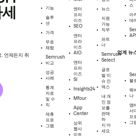
스
하세
기능
엔터
뉴스
프라
아
솔루
지원
이즈
데
션
가능
SEO
직무
Se
가격
엔터
AP
파트
프라
무료
너
이즈
체험
업계 뉴
AIO
Semrush
. 언제든지 취
Semrush
Select
엔터
비교
프라
글로
성공
이즈
Se
벌 이
사례
SI
블
슈 인
덱스
통계
Insights24
웨
자료
나
내 개
Mfour
및 수
인 정
치
앰
App
보를
서
Center
판매
제휴
프
하
프로
그
상위
지 마
그램
웹사
세요
이트