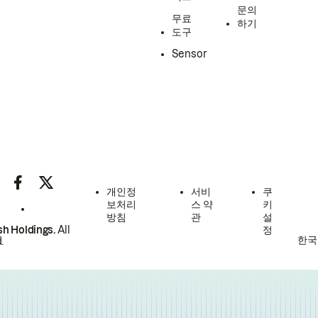
문의
무료
하기
도구
Sensor
개인정
서비
쿠
보처리
스 약
키
방침
관
설
h Holdings.
All
정
한국
.