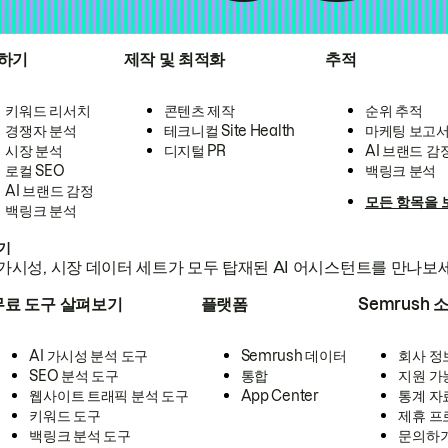
하기
제작 및 최적화
추적
키워드 리서치
콘텐츠 제작
순위 추적
경쟁자 분석
테크니컬 Site Health
마케팅 보고
시장 분석
디지털 PR
AI 브랜드 감
로컬 SEO
백링크 분석
AI 브랜드 감정
모든 항목을 
백링크 분석
하기
가시성, 시장 데이터 세트가 모두 탑재된 AI 어시스턴트를 만나보
무료 도구 살펴보기
플랫폼
Semrush 
AI 가시성 분석 도구
Semrush 데이터
회사 정
SEO 분석 도구
통합
지원 가
웹사이트 트래픽 분석 도구
App Center
통계 자
키워드 도구
제휴 프
백링크 분석 도구
문의하