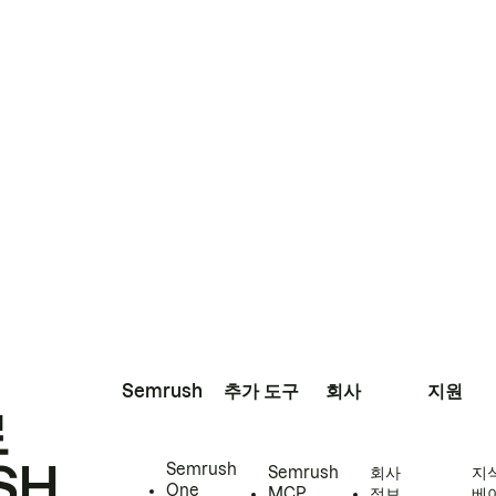
Semrush
추가 도구
회사
지원
로
SH
Semrush
Semrush
회사
지
One
MCP
정보
베