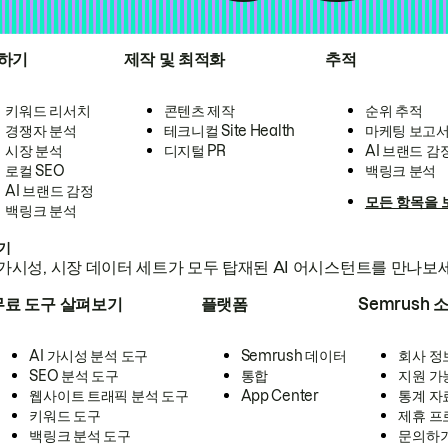
하기
제작 및 최적화
추적
키워드 리서치
콘텐츠 제작
순위 추적
경쟁자 분석
테크니컬 Site Health
마케팅 보고
시장 분석
디지털 PR
AI 브랜드 감
로컬 SEO
백링크 분석
AI 브랜드 감정
모든 항목을 
백링크 분석
하기
가시성, 시장 데이터 세트가 모두 탑재된 AI 어시스턴트를 만나보
무료 도구 살펴보기
플랫폼
Semrush 
AI 가시성 분석 도구
Semrush 데이터
회사 정
SEO 분석 도구
통합
지원 가
웹사이트 트래픽 분석 도구
App Center
통계 자
키워드 도구
제휴 프
백링크 분석 도구
문의하