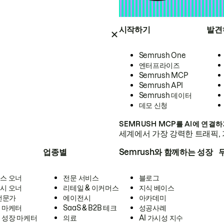
시작하기
발견
Semrush One
엔터프라이즈
Semrush MCP
Semrush API
Semrush 데이터
데모 신청
SEMRUSH MCP를 AI에 연결
세계에서 가장 강력한 트래픽, 
업종별
Semrush와 함께하는 성장
스 오너
전문 서비스
블로그
시 오너
리테일 & 이커머스
지식 베이스
 전문가
에이전시
아카데미
 마케터
SaaS & B2B 테크
성공사례
 성장 마케터
의료
AI 가시성 지수