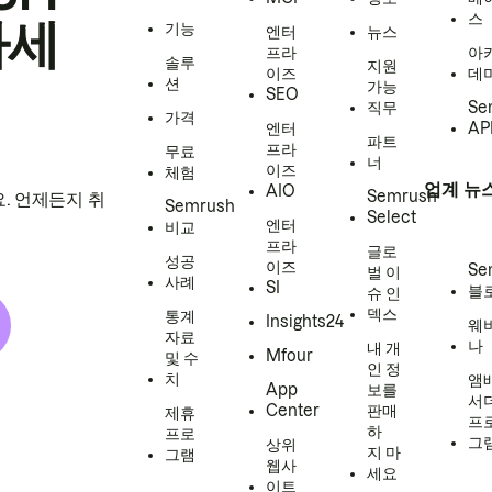
스
하세
기능
엔터
뉴스
프라
아
솔루
지원
이즈
데
션
가능
SEO
직무
Se
가격
엔터
AP
파트
프라
무료
너
이즈
체험
업계 뉴
AIO
Semrush
. 언제든지 취
Semrush
Select
엔터
비교
프라
글로
성공
이즈
Se
벌 이
사례
SI
블
슈 인
덱스
통계
Insights24
웨
자료
나
내 개
Mfour
및 수
인 정
치
앰
App
보를
서
Center
판매
제휴
프
하
프로
그
상위
지 마
그램
웹사
세요
이트