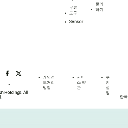
문의
무료
하기
도구
Sensor
개인정
서비
쿠
보처리
스 약
키
방침
관
설
h Holdings.
All
정
한국
.