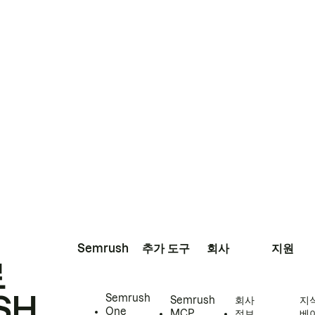
Semrush
추가 도구
회사
지원
로
SH
Semrush
Semrush
회사
지
One
MCP
정보
베