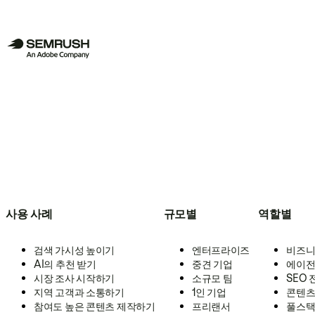
사용 사례
규모별
역할별
검색 가시성 높이기
엔터프라이즈
비즈니
AI의 추천 받기
중견 기업
에이전
시장 조사 시작하기
소규모 팀
SEO
지역 고객과 소통하기
1인 기업
콘텐츠
참여도 높은 콘텐츠 제작하기
프리랜서
풀스택