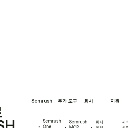
Semrush
추가 도구
회사
지원
로
SH
Semrush
Semrush
회사
지
One
MCP
정보
베