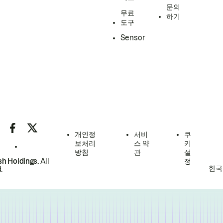
문의
무료
하기
도구
Sensor
개인정
서비
쿠
보처리
스 약
키
방침
관
설
h Holdings.
All
정
한국
.