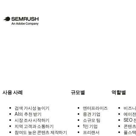
사용 사례
규모별
역할별
검색 가시성 높이기
엔터프라이즈
비즈니
AI의 추천 받기
중견 기업
에이전
시장 조사 시작하기
소규모 팀
SEO
지역 고객과 소통하기
1인 기업
콘텐츠
참여도 높은 콘텐츠 제작하기
프리랜서
풀스택