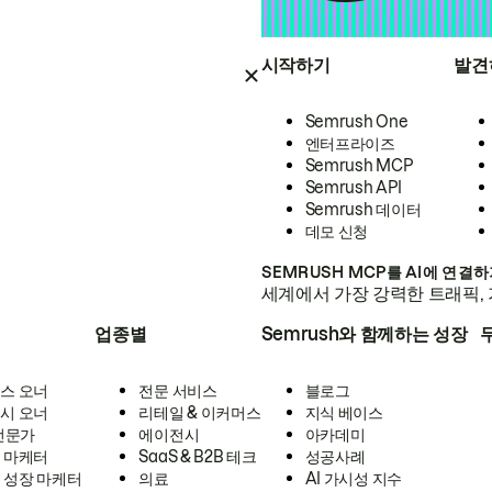
시작하기
발견
Semrush One
엔터프라이즈
Semrush MCP
Semrush API
Semrush 데이터
데모 신청
SEMRUSH MCP를 AI에 연결
세계에서 가장 강력한 트래픽, 
업종별
Semrush와 함께하는 성장
스 오너
전문 서비스
블로그
시 오너
리테일 & 이커머스
지식 베이스
 전문가
에이전시
아카데미
 마케터
SaaS & B2B 테크
성공사례
 성장 마케터
의료
AI 가시성 지수