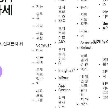
스
하세
기능
엔터
뉴스
프라
아
솔루
지원
이즈
데
션
가능
SEO
직무
Se
가격
엔터
AP
파트
프라
무료
너
이즈
체험
업계 뉴
AIO
Semrush
. 언제든지 취
Semrush
Select
엔터
비교
프라
글로
성공
이즈
Se
벌 이
사례
SI
블
슈 인
덱스
통계
Insights24
웨
자료
나
내 개
Mfour
및 수
인 정
치
앰
App
보를
서
Center
판매
제휴
프
하
프로
그
상위
지 마
그램
웹사
세요
이트