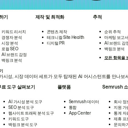
하기
제작 및 최적화
추적
키워드 리서치
콘텐츠 제작
순위 추적
경쟁자 분석
테크니컬 Site Health
마케팅 보고
시장 분석
디지털 PR
AI 브랜드 감
로컬 SEO
백링크 분석
AI 브랜드 감정
모든 항목을 
백링크 분석
하기
가시성, 시장 데이터 세트가 모두 탑재된 AI 어시스턴트를 만나보
무료 도구 살펴보기
플랫폼
Semrush 
AI 가시성 분석 도구
Semrush 데이터
회사 정
SEO 분석 도구
통합
지원 가
웹사이트 트래픽 분석 도구
App Center
통계 자
키워드 도구
제휴 프
백링크 분석 도구
문의하