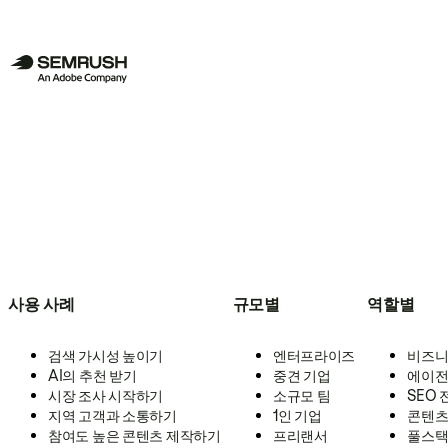
사용 사례
규모별
역할별
검색 가시성 높이기
엔터프라이즈
비즈니
AI의 추천 받기
중견 기업
에이전
시장 조사 시작하기
소규모 팀
SEO
지역 고객과 소통하기
1인 기업
콘텐츠
참여도 높은 콘텐츠 제작하기
프리랜서
풀스택