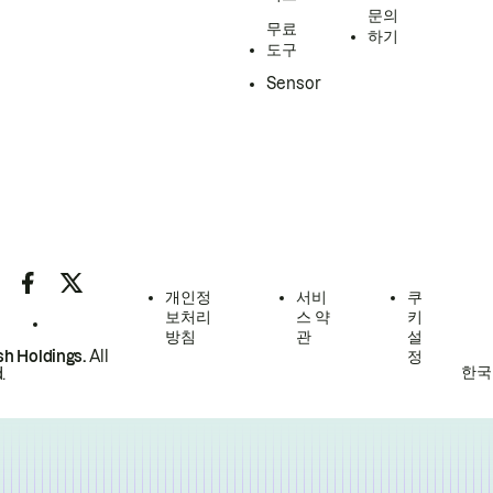
문의
무료
하기
도구
Sensor
개인정
서비
쿠
보처리
스 약
키
방침
관
설
h Holdings.
All
정
한국
.