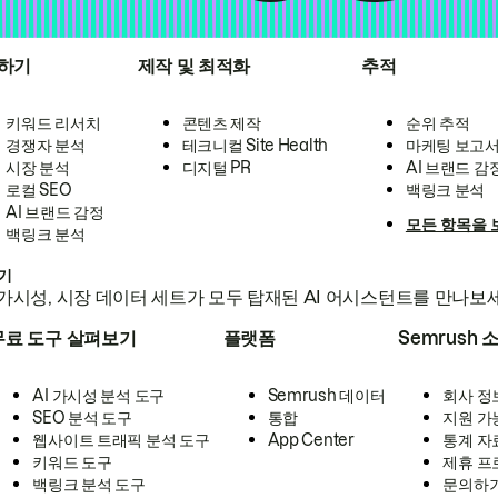
하기
제작 및 최적화
추적
키워드 리서치
콘텐츠 제작
순위 추적
경쟁자 분석
테크니컬 Site Health
마케팅 보고
시장 분석
디지털 PR
AI 브랜드 감
로컬 SEO
백링크 분석
AI 브랜드 감정
모든 항목을 
백링크 분석
하기
가시성, 시장 데이터 세트가 모두 탑재된 AI 어시스턴트를 만나보
무료 도구 살펴보기
플랫폼
Semrush 
AI 가시성 분석 도구
Semrush 데이터
회사 정
SEO 분석 도구
통합
지원 가
웹사이트 트래픽 분석 도구
App Center
통계 자
키워드 도구
제휴 프
백링크 분석 도구
문의하