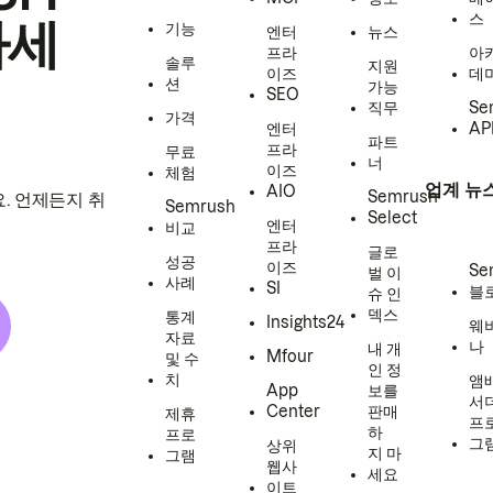
스
하세
기능
엔터
뉴스
프라
아
솔루
지원
이즈
데
션
가능
SEO
직무
Se
가격
엔터
AP
파트
프라
무료
너
이즈
체험
업계 뉴
AIO
Semrush
. 언제든지 취
Semrush
Select
엔터
비교
프라
글로
성공
이즈
Se
벌 이
사례
SI
블
슈 인
덱스
통계
Insights24
웨
자료
나
내 개
Mfour
및 수
인 정
치
앰
App
보를
서
Center
판매
제휴
프
하
프로
그
상위
지 마
그램
웹사
세요
이트