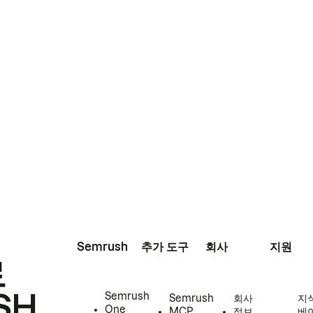
Semrush
추가 도구
회사
지원
로
SH
Semrush
Semrush
회사
지
One
MCP
정보
베