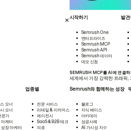
시작하기
발견
Semrush One
엔터프라이즈
Semrush MCP
Semrush API
Semrush 데이터
데모 신청
SEMRUSH MCP를 AI에 연결
세계에서 가장 강력한 트래픽, 
업종별
Semrush와 함께하는 성장
스 오너
전문 서비스
블로그
시 오너
리테일 & 이커머스
지식 베이스
 전문가
에이전시
아카데미
 마케터
SaaS & B2B 테크
성공사례
 성장 마케터
의료
AI 가시성 지수