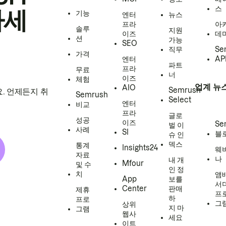
스
하세
기능
엔터
뉴스
프라
아
솔루
지원
이즈
데
션
가능
SEO
직무
Se
가격
엔터
AP
파트
프라
무료
너
이즈
체험
업계 뉴
AIO
Semrush
. 언제든지 취
Semrush
Select
엔터
비교
프라
글로
성공
이즈
Se
벌 이
사례
SI
블
슈 인
덱스
통계
Insights24
웨
자료
나
내 개
Mfour
및 수
인 정
치
앰
App
보를
서
Center
판매
제휴
프
하
프로
그
상위
지 마
그램
웹사
세요
이트