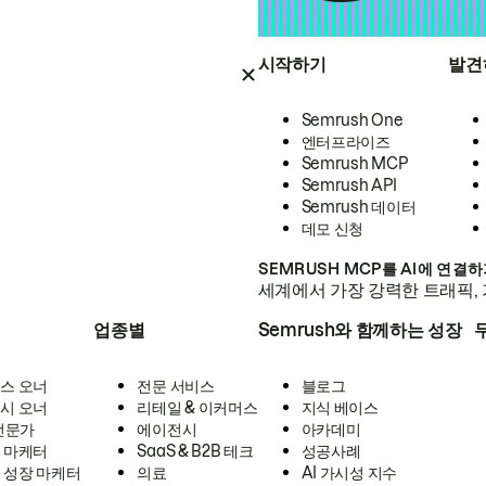
시작하기
발견
Semrush One
엔터프라이즈
Semrush MCP
Semrush API
Semrush 데이터
데모 신청
SEMRUSH MCP를 AI에 연결
세계에서 가장 강력한 트래픽, 
업종별
Semrush와 함께하는 성장
스 오너
전문 서비스
블로그
시 오너
리테일 & 이커머스
지식 베이스
 전문가
에이전시
아카데미
 마케터
SaaS & B2B 테크
성공사례
 성장 마케터
의료
AI 가시성 지수