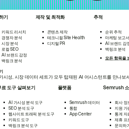
하기
제작 및 최적화
추적
키워드 리서치
콘텐츠 제작
순위 추적
경쟁자 분석
테크니컬 Site Health
마케팅 보고
시장 분석
디지털 PR
AI 브랜드 감
로컬 SEO
백링크 분석
AI 브랜드 감정
모든 항목을 
백링크 분석
하기
가시성, 시장 데이터 세트가 모두 탑재된 AI 어시스턴트를 만나보
무료 도구 살펴보기
플랫폼
Semrush 
AI 가시성 분석 도구
Semrush 데이터
회사 정
SEO 분석 도구
통합
지원 가
웹사이트 트래픽 분석 도구
App Center
통계 자
키워드 도구
제휴 프
백링크 분석 도구
문의하