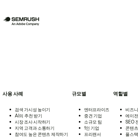
사용 사례
규모별
역할별
검색 가시성 높이기
엔터프라이즈
비즈니
AI의 추천 받기
중견 기업
에이전
시장 조사 시작하기
소규모 팀
SEO
지역 고객과 소통하기
1인 기업
콘텐츠
참여도 높은 콘텐츠 제작하기
프리랜서
풀스택