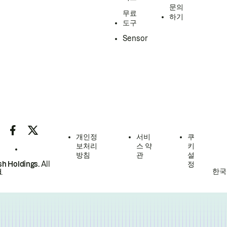
문의
무료
하기
도구
Sensor
개인정
서비
쿠
보처리
스 약
키
방침
관
설
h Holdings.
All
정
한국
.