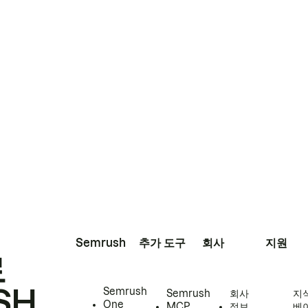
Semrush
추가 도구
회사
지원
로
SH
Semrush
Semrush
회사
지
One
MCP
정보
베