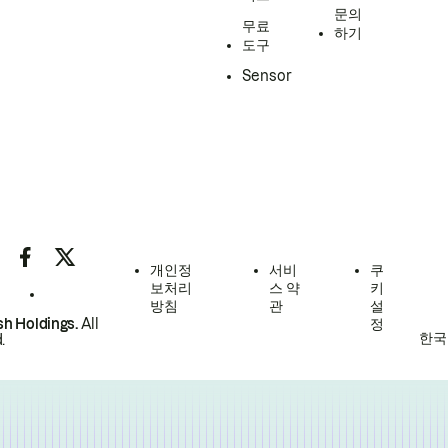
문의
무료
하기
도구
Sensor
개인정
서비
쿠
보처리
스 약
키
방침
관
설
h Holdings.
All
정
한국
.