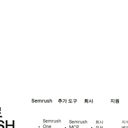
Semrush
추가 도구
회사
지원
로
SH
Semrush
Semrush
회사
지
One
MCP
정보
베