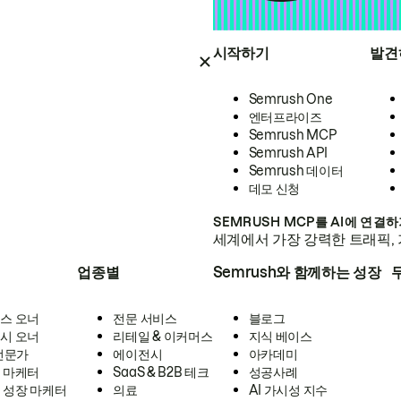
시작하기
발견
Semrush One
엔터프라이즈
Semrush MCP
Semrush API
Semrush 데이터
데모 신청
SEMRUSH MCP를 AI에 연결
세계에서 가장 강력한 트래픽, 
업종별
Semrush와 함께하는 성장
스 오너
전문 서비스
블로그
시 오너
리테일 & 이커머스
지식 베이스
 전문가
에이전시
아카데미
 마케터
SaaS & B2B 테크
성공사례
 성장 마케터
의료
AI 가시성 지수