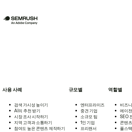
사용 사례
규모별
역할별
검색 가시성 높이기
엔터프라이즈
비즈니
AI의 추천 받기
중견 기업
에이전
시장 조사 시작하기
소규모 팀
SEO
지역 고객과 소통하기
1인 기업
콘텐츠
참여도 높은 콘텐츠 제작하기
프리랜서
풀스택