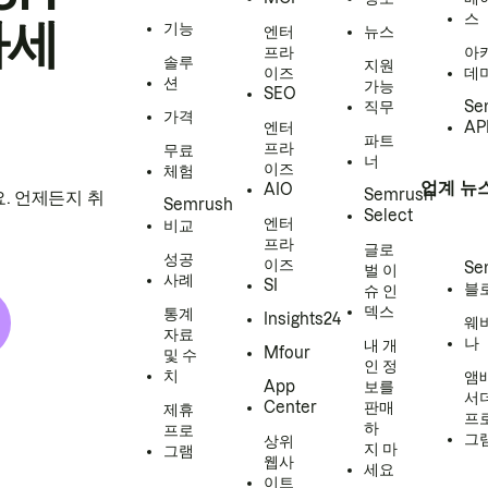
스
하세
기능
엔터
뉴스
프라
아
솔루
지원
이즈
데
션
가능
SEO
직무
Se
가격
엔터
AP
파트
프라
무료
너
이즈
체험
업계 뉴
AIO
Semrush
. 언제든지 취
Semrush
Select
엔터
비교
프라
글로
성공
이즈
Se
벌 이
사례
SI
블
슈 인
덱스
통계
Insights24
웨
자료
나
내 개
Mfour
및 수
인 정
치
앰
App
보를
서
Center
판매
제휴
프
하
프로
그
상위
지 마
그램
웹사
세요
이트