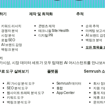
하기
제작 및 최적화
추적
키워드 리서치
콘텐츠 제작
순위 추적
경쟁자 분석
테크니컬 Site Health
마케팅 보고
시장 분석
디지털 PR
AI 브랜드 감
로컬 SEO
백링크 분석
AI 브랜드 감정
모든 항목을 
백링크 분석
하기
가시성, 시장 데이터 세트가 모두 탑재된 AI 어시스턴트를 만나보
무료 도구 살펴보기
플랫폼
Semrush 
AI 가시성 분석 도구
Semrush 데이터
회사 정
SEO 분석 도구
통합
지원 가
웹사이트 트래픽 분석 도구
App Center
통계 자
키워드 도구
제휴 프
백링크 분석 도구
문의하