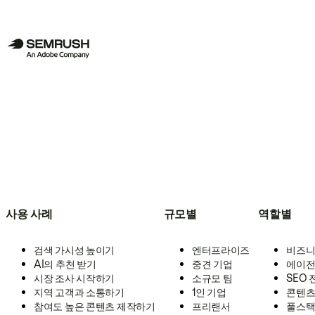
사용 사례
규모별
역할별
검색 가시성 높이기
엔터프라이즈
비즈니
AI의 추천 받기
중견 기업
에이전
시장 조사 시작하기
소규모 팀
SEO
지역 고객과 소통하기
1인 기업
콘텐츠
참여도 높은 콘텐츠 제작하기
프리랜서
풀스택