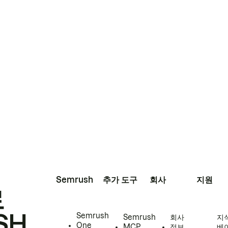
Semrush
추가 도구
회사
지원
로
SH
Semrush
Semrush
회사
지
One
MCP
정보
베