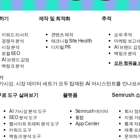
하기
제작 및 최적화
추적
키워드 리서치
콘텐츠 제작
순위 추적
경쟁자 분석
테크니컬 Site Health
마케팅 보고
시장 분석
디지털 PR
AI 브랜드 감
로컬 SEO
백링크 분석
AI 브랜드 감정
모든 항목을 
백링크 분석
하기
가시성, 시장 데이터 세트가 모두 탑재된 AI 어시스턴트를 만나보
무료 도구 살펴보기
플랫폼
Semrush 
AI 가시성 분석 도구
Semrush 데이터
회사 정
SEO 분석 도구
통합
지원 가
웹사이트 트래픽 분석 도구
App Center
통계 자
키워드 도구
제휴 프
백링크 분석 도구
문의하