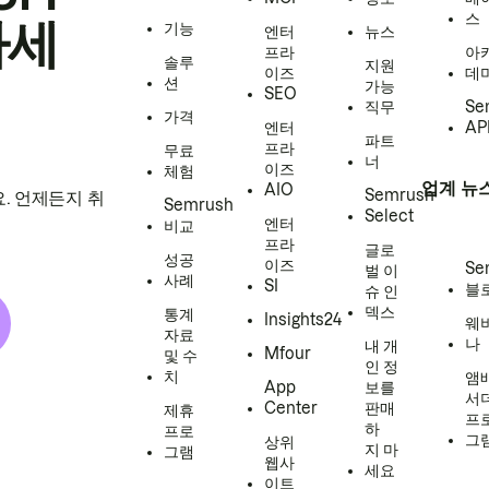
스
하세
기능
엔터
뉴스
프라
아
솔루
지원
이즈
데
션
가능
SEO
직무
Se
가격
엔터
AP
파트
프라
무료
너
이즈
체험
업계 뉴
AIO
Semrush
. 언제든지 취
Semrush
Select
엔터
비교
프라
글로
성공
이즈
Se
벌 이
사례
SI
블
슈 인
덱스
통계
Insights24
웨
자료
나
내 개
Mfour
및 수
인 정
치
앰
App
보를
서
Center
판매
제휴
프
하
프로
그
상위
지 마
그램
웹사
세요
이트