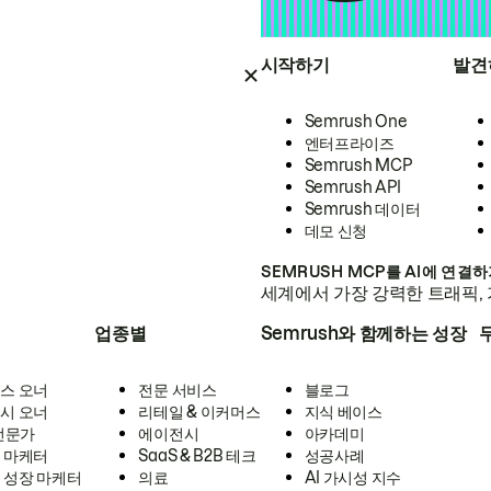
시작하기
발견
Semrush One
엔터프라이즈
Semrush MCP
Semrush API
Semrush 데이터
데모 신청
SEMRUSH MCP를 AI에 연결
세계에서 가장 강력한 트래픽, 
업종별
Semrush와 함께하는 성장
스 오너
전문 서비스
블로그
시 오너
리테일 & 이커머스
지식 베이스
 전문가
에이전시
아카데미
 마케터
SaaS & B2B 테크
성공사례
 성장 마케터
의료
AI 가시성 지수