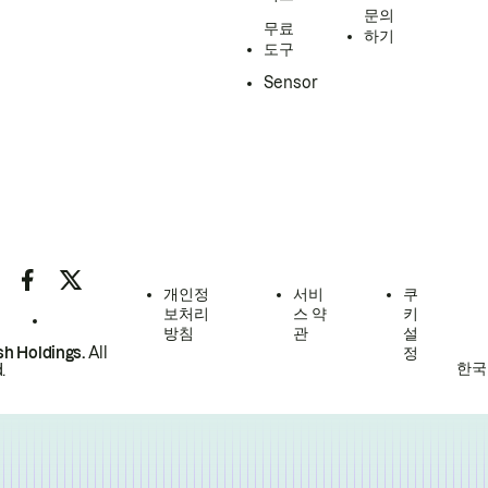
문의
무료
하기
도구
Sensor
개인정
서비
쿠
보처리
스 약
키
방침
관
설
h Holdings.
All
정
한국
.