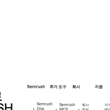
Semrush
추가 도구
회사
지원
로
SH
Semrush
Semrush
회사
지
One
MCP
정보
베