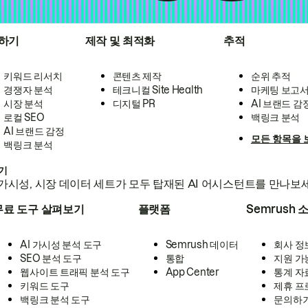
하기
제작 및 최적화
추적
키워드 리서치
콘텐츠 제작
순위 추적
경쟁자 분석
테크니컬 Site Health
마케팅 보고
시장 분석
디지털 PR
AI 브랜드 감
로컬 SEO
백링크 분석
AI 브랜드 감정
모든 항목을 
백링크 분석
하기
가시성, 시장 데이터 세트가 모두 탑재된 AI 어시스턴트를 만나보
무료 도구 살펴보기
플랫폼
Semrush 
AI 가시성 분석 도구
Semrush 데이터
회사 정
SEO 분석 도구
통합
지원 가
웹사이트 트래픽 분석 도구
App Center
통계 자
키워드 도구
제휴 프
백링크 분석 도구
문의하