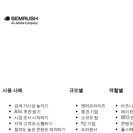
사용 사례
규모별
역할별
검색 가시성 높이기
엔터프라이즈
비즈니
AI의 추천 받기
중견 기업
에이전
시장 조사 시작하기
소규모 팀
SEO
지역 고객과 소통하기
1인 기업
콘텐츠
참여도 높은 콘텐츠 제작하기
프리랜서
풀스택