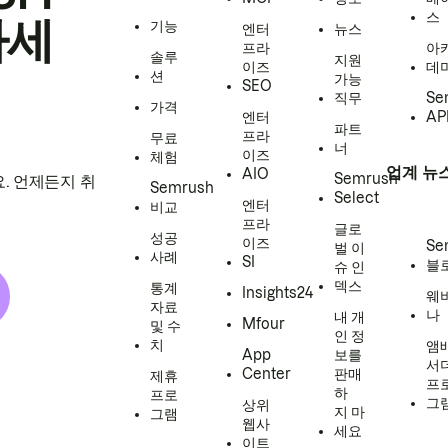
스
하세
기능
엔터
뉴스
프라
아
솔루
지원
이즈
데
션
가능
SEO
직무
Se
가격
엔터
AP
파트
프라
무료
너
이즈
체험
업계 뉴
AIO
Semrush
. 언제든지 취
Semrush
Select
엔터
비교
프라
글로
성공
이즈
Se
벌 이
사례
SI
블
슈 인
덱스
통계
Insights24
웨
자료
나
내 개
Mfour
및 수
인 정
치
앰
App
보를
서
Center
판매
제휴
프
하
프로
그
상위
지 마
그램
웹사
세요
이트