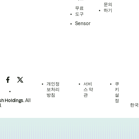
문의
무료
하기
도구
Sensor
개인정
서비
쿠
보처리
스 약
키
방침
관
설
h Holdings.
All
정
한국
.