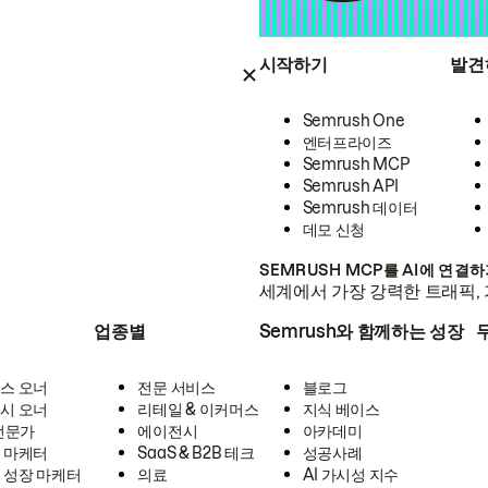
시작하기
발견
Semrush One
엔터프라이즈
Semrush MCP
Semrush API
Semrush 데이터
데모 신청
SEMRUSH MCP를 AI에 연결
세계에서 가장 강력한 트래픽, 
업종별
Semrush와 함께하는 성장
스 오너
전문 서비스
블로그
시 오너
리테일 & 이커머스
지식 베이스
 전문가
에이전시
아카데미
 마케터
SaaS & B2B 테크
성공사례
 성장 마케터
의료
AI 가시성 지수