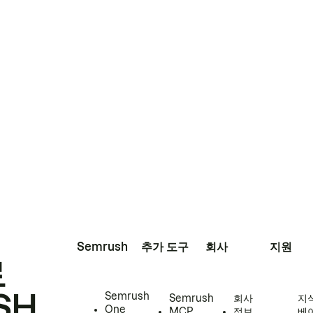
Semrush
추가 도구
회사
지원
로
SH
Semrush
Semrush
회사
지
One
MCP
정보
베