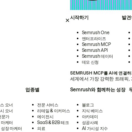
시작하기
발견
Semrush One
엔터프라이즈
Semrush MCP
Semrush API
Semrush 데이터
데모 신청
SEMRUSH MCP를 AI에 연결
세계에서 가장 강력한 트래픽, 
업종별
Semrush와 함께하는 성장
스 오너
전문 서비스
블로그
시 오너
리테일 & 이커머스
지식 베이스
 전문가
에이전시
아카데미
 마케터
SaaS & B2B 테크
성공사례
 성장 마케터
의료
AI 가시성 지수