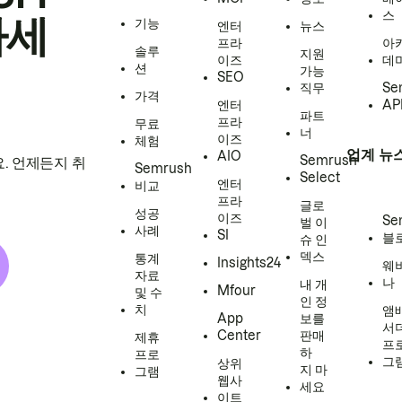
스
하세
기능
엔터
뉴스
프라
아
솔루
지원
이즈
데
션
가능
SEO
직무
Se
가격
엔터
AP
파트
프라
무료
너
이즈
체험
업계 뉴
AIO
Semrush
. 언제든지 취
Semrush
Select
엔터
비교
프라
글로
성공
이즈
Se
벌 이
사례
SI
블
슈 인
덱스
통계
Insights24
웨
자료
나
내 개
Mfour
및 수
인 정
치
앰
App
보를
서
Center
판매
제휴
프
하
프로
그
상위
지 마
그램
웹사
세요
이트