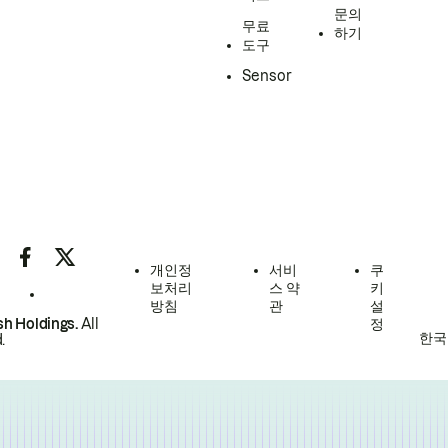
문의
무료
하기
도구
Sensor
개인정
서비
쿠
보처리
스 약
키
방침
관
설
h Holdings.
All
정
한국
.