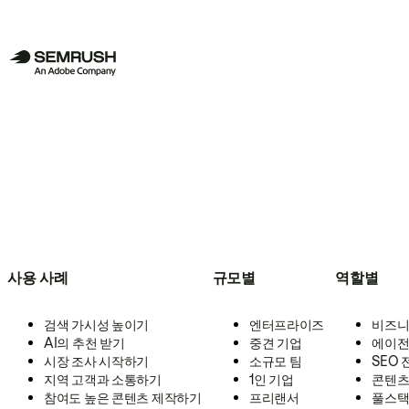
사용 사례
규모별
역할별
검색 가시성 높이기
엔터프라이즈
비즈니
AI의 추천 받기
중견 기업
에이전
시장 조사 시작하기
소규모 팀
SEO
지역 고객과 소통하기
1인 기업
콘텐츠
참여도 높은 콘텐츠 제작하기
프리랜서
풀스택