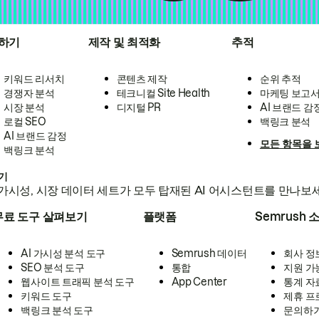
하기
제작 및 최적화
추적
키워드 리서치
콘텐츠 제작
순위 추적
경쟁자 분석
테크니컬 Site Health
마케팅 보고
시장 분석
디지털 PR
AI 브랜드 감
로컬 SEO
백링크 분석
AI 브랜드 감정
모든 항목을 
백링크 분석
하기
가시성, 시장 데이터 세트가 모두 탑재된 AI 어시스턴트를 만나보
무료 도구 살펴보기
플랫폼
Semrush 
AI 가시성 분석 도구
Semrush 데이터
회사 정
SEO 분석 도구
통합
지원 가
웹사이트 트래픽 분석 도구
App Center
통계 자
키워드 도구
제휴 프
백링크 분석 도구
문의하