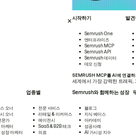
시작하기
발견
Semrush One
엔터프라이즈
Semrush MCP
Semrush API
Semrush 데이터
데모 신청
SEMRUSH MCP를 AI에 연결
세계에서 가장 강력한 트래픽, 
업종별
Semrush와 함께하는 성장
스 오너
전문 서비스
블로그
시 오너
리테일 & 이커머스
지식 베이스
 전문가
에이전시
아카데미
 마케터
SaaS & B2B 테크
성공사례
 성장 마케터
의료
AI 가시성 지수