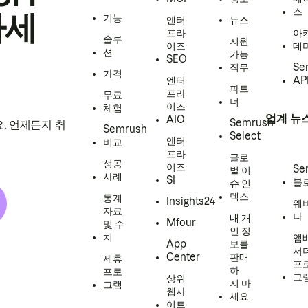
스
하세
기능
엔터
뉴스
프라
아
솔루
지원
이즈
데
션
가능
SEO
직무
Se
가격
엔터
AP
파트
프라
무료
너
이즈
체험
업계 뉴
AIO
Semrush
. 언제든지 취
Semrush
Select
엔터
비교
프라
글로
성공
이즈
Se
벌 이
사례
SI
블
슈 인
덱스
통계
Insights24
웨
자료
나
내 개
Mfour
및 수
인 정
치
앰
App
보를
서
Center
판매
제휴
프
하
프로
그
상위
지 마
그램
웹사
세요
이트