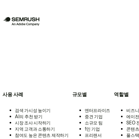
사용 사례
규모별
역할별
검색 가시성 높이기
엔터프라이즈
비즈니
AI의 추천 받기
중견 기업
에이전
시장 조사 시작하기
소규모 팀
SEO
지역 고객과 소통하기
1인 기업
콘텐츠
참여도 높은 콘텐츠 제작하기
프리랜서
풀스택