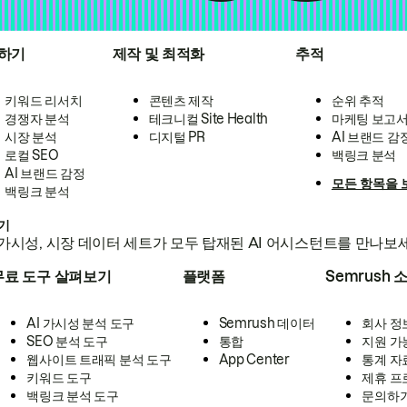
하기
제작 및 최적화
추적
키워드 리서치
콘텐츠 제작
순위 추적
경쟁자 분석
테크니컬 Site Health
마케팅 보고
시장 분석
디지털 PR
AI 브랜드 감
로컬 SEO
백링크 분석
AI 브랜드 감정
모든 항목을 
백링크 분석
하기
가시성, 시장 데이터 세트가 모두 탑재된 AI 어시스턴트를 만나보
무료 도구 살펴보기
플랫폼
Semrush 
AI 가시성 분석 도구
Semrush 데이터
회사 정
SEO 분석 도구
통합
지원 가
웹사이트 트래픽 분석 도구
App Center
통계 자
키워드 도구
제휴 프
백링크 분석 도구
문의하