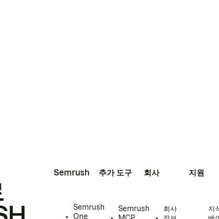
Semrush
추가 도구
회사
지원
로
SH
Semrush
Semrush
회사
지
One
MCP
정보
베