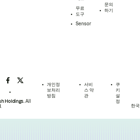
문의
무료
하기
도구
Sensor
개인정
서비
쿠
보처리
스 약
키
방침
관
설
h Holdings.
All
정
한국
.