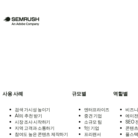
사용 사례
규모별
역할별
검색 가시성 높이기
엔터프라이즈
비즈니
AI의 추천 받기
중견 기업
에이전
시장 조사 시작하기
소규모 팀
SEO
지역 고객과 소통하기
1인 기업
콘텐츠
참여도 높은 콘텐츠 제작하기
프리랜서
풀스택