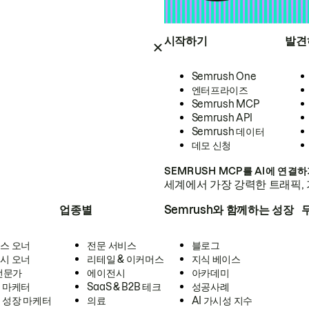
시작하기
발견
Semrush One
엔터프라이즈
Semrush MCP
Semrush API
Semrush 데이터
데모 신청
SEMRUSH MCP를 AI에 연결
세계에서 가장 강력한 트래픽, 
업종별
Semrush와 함께하는 성장
스 오너
전문 서비스
블로그
시 오너
리테일 & 이커머스
지식 베이스
 전문가
에이전시
아카데미
 마케터
SaaS & B2B 테크
성공사례
 성장 마케터
의료
AI 가시성 지수