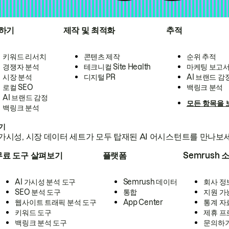
하기
제작 및 최적화
추적
키워드 리서치
콘텐츠 제작
순위 추적
경쟁자 분석
테크니컬 Site Health
마케팅 보고
시장 분석
디지털 PR
AI 브랜드 감
로컬 SEO
백링크 분석
AI 브랜드 감정
모든 항목을 
백링크 분석
하기
가시성, 시장 데이터 세트가 모두 탑재된 AI 어시스턴트를 만나보
무료 도구 살펴보기
플랫폼
Semrush 
AI 가시성 분석 도구
Semrush 데이터
회사 정
SEO 분석 도구
통합
지원 가
웹사이트 트래픽 분석 도구
App Center
통계 자
키워드 도구
제휴 프
백링크 분석 도구
문의하