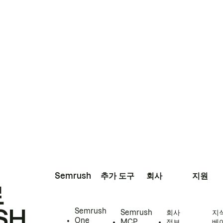
Semrush
추가 도구
회사
지원
로
SH
Semrush
Semrush
회사
지
One
MCP
정보
베