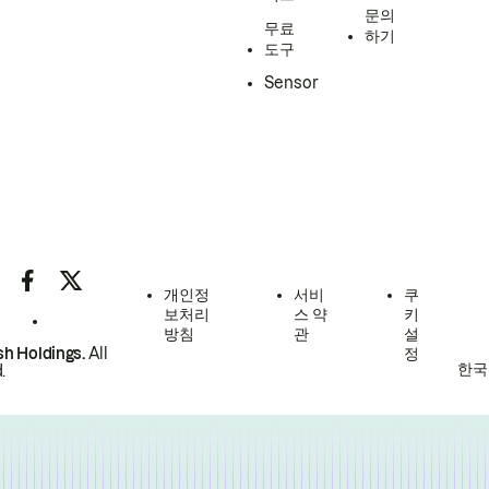
문의
무료
하기
도구
Sensor
개인정
서비
쿠
보처리
스 약
키
방침
관
설
h Holdings.
All
정
한국
.