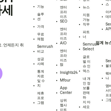
스
하세
기능
엔터
뉴스
프라
아
솔루
지원
이즈
데
션
가능
SEO
직무
Se
가격
엔터
AP
파트
프라
무료
너
이즈
체험
업계 뉴
AIO
Semrush
. 언제든지 취
Semrush
Select
엔터
비교
프라
글로
성공
이즈
Se
벌 이
사례
SI
블
슈 인
덱스
통계
Insights24
웨
자료
나
내 개
Mfour
및 수
인 정
치
앰
App
보를
서
Center
판매
제휴
프
하
프로
그
상위
지 마
그램
웹사
세요
이트