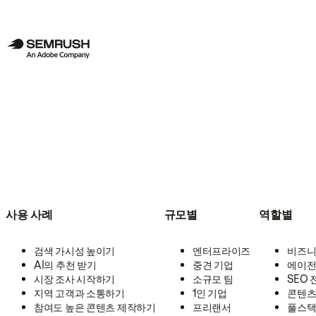
사용 사례
규모별
역할별
검색 가시성 높이기
엔터프라이즈
비즈니
AI의 추천 받기
중견 기업
에이전
시장 조사 시작하기
소규모 팀
SEO
지역 고객과 소통하기
1인 기업
콘텐츠
참여도 높은 콘텐츠 제작하기
프리랜서
풀스택