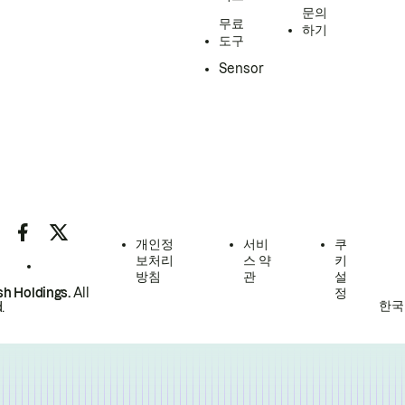
문의
무료
하기
도구
Sensor
개인정
서비
쿠
보처리
스 약
키
방침
관
설
h Holdings.
All
정
한국
.