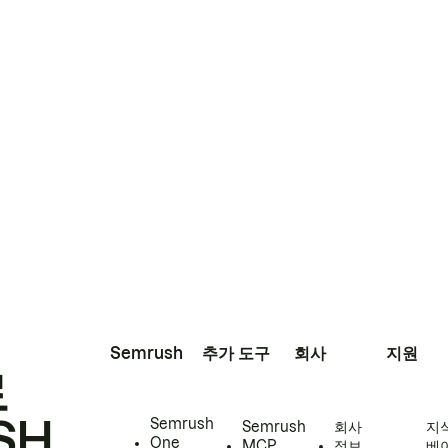
Semrush
추가 도구
회사
지원
로
SH
Semrush
Semrush
회사
지
One
MCP
정보
베