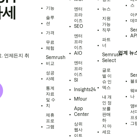
스
하세
기능
엔터
뉴스
프라
아
솔루
지원
이즈
데
션
가능
SEO
직무
Se
가격
엔터
AP
파트
프라
무료
너
이즈
체험
업계 뉴
AIO
Semrush
. 언제든지 취
Semrush
Select
엔터
비교
프라
글로
성공
이즈
Se
벌 이
사례
SI
블
슈 인
덱스
통계
Insights24
웨
자료
나
내 개
Mfour
및 수
인 정
치
앰
App
보를
서
Center
판매
제휴
프
하
프로
그
상위
지 마
그램
웹사
세요
이트