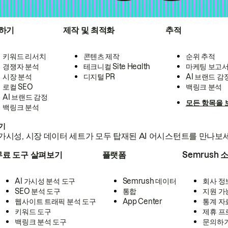
하기
제작 및 최적화
추적
키워드 리서치
콘텐츠 제작
순위 추적
경쟁자 분석
테크니컬 Site Health
마케팅 보고
시장 분석
디지털 PR
AI 브랜드 감
로컬 SEO
백링크 분석
AI 브랜드 감정
모든 항목을 
백링크 분석
하기
가시성, 시장 데이터 세트가 모두 탑재된 AI 어시스턴트를 만나보
무료 도구 살펴보기
플랫폼
Semrush 
AI 가시성 분석 도구
Semrush 데이터
회사 정
SEO 분석 도구
통합
지원 가
웹사이트 트래픽 분석 도구
App Center
통계 자
키워드 도구
제휴 프
백링크 분석 도구
문의하