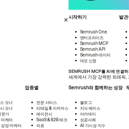
시작하기
발견
Semrush One
엔터프라이즈
Semrush MCP
Semrush API
Semrush 데이터
데모 신청
SEMRUSH MCP를 AI에 연결
세계에서 가장 강력한 트래픽, 
업종별
Semrush와 함께하는 성장
스 오너
전문 서비스
블로그
시 오너
리테일 & 이커머스
지식 베이스
 전문가
에이전시
아카데미
 마케터
SaaS & B2B 테크
성공사례
 성장 마케터
의료
AI 가시성 지수