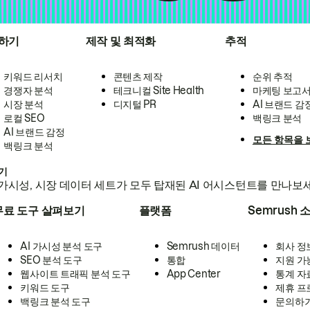
하기
제작 및 최적화
추적
키워드 리서치
콘텐츠 제작
순위 추적
경쟁자 분석
테크니컬 Site Health
마케팅 보고
시장 분석
디지털 PR
AI 브랜드 감
로컬 SEO
백링크 분석
AI 브랜드 감정
모든 항목을 
백링크 분석
하기
가시성, 시장 데이터 세트가 모두 탑재된 AI 어시스턴트를 만나보
무료 도구 살펴보기
플랫폼
Semrush 
AI 가시성 분석 도구
Semrush 데이터
회사 정
SEO 분석 도구
통합
지원 가
웹사이트 트래픽 분석 도구
App Center
통계 자
키워드 도구
제휴 프
백링크 분석 도구
문의하