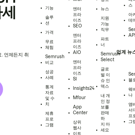
스
하세
기능
엔터
뉴스
프라
아
솔루
지원
이즈
데
션
가능
SEO
직무
Se
가격
엔터
AP
파트
프라
무료
너
이즈
체험
업계 뉴
AIO
Semrush
. 언제든지 취
Semrush
Select
엔터
비교
프라
글로
성공
이즈
Se
벌 이
사례
SI
블
슈 인
덱스
통계
Insights24
웨
자료
나
내 개
Mfour
및 수
인 정
치
앰
App
보를
서
Center
판매
제휴
프
하
프로
그
상위
지 마
그램
웹사
세요
이트