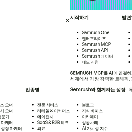
시작하기
발견
Semrush One
엔터프라이즈
Semrush MCP
Semrush API
Semrush 데이터
데모 신청
SEMRUSH MCP를 AI에 연결
세계에서 가장 강력한 트래픽, 
업종별
Semrush와 함께하는 성장
스 오너
전문 서비스
블로그
시 오너
리테일 & 이커머스
지식 베이스
 전문가
에이전시
아카데미
 마케터
SaaS & B2B 테크
성공사례
 성장 마케터
의료
AI 가시성 지수