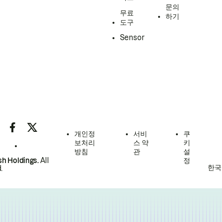
문의
무료
하기
도구
Sensor
개인정
서비
쿠
보처리
스 약
키
방침
관
설
h Holdings.
All
정
한국
.