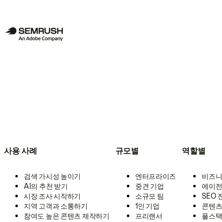
사용 사례
규모별
역할별
검색 가시성 높이기
엔터프라이즈
비즈니
AI의 추천 받기
중견 기업
에이전
시장 조사 시작하기
소규모 팀
SEO
지역 고객과 소통하기
1인 기업
콘텐츠
참여도 높은 콘텐츠 제작하기
프리랜서
풀스택