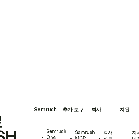
Semrush
추가 도구
회사
지원
로
SH
Semrush
Semrush
회사
지
One
MCP
정보
베