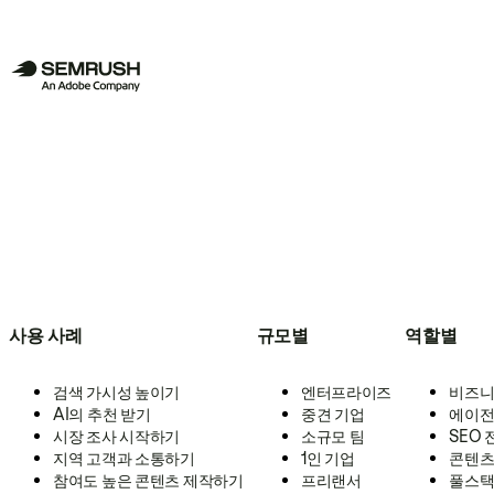
사용 사례
규모별
역할별
검색 가시성 높이기
엔터프라이즈
비즈니
AI의 추천 받기
중견 기업
에이전
시장 조사 시작하기
소규모 팀
SEO
지역 고객과 소통하기
1인 기업
콘텐츠
참여도 높은 콘텐츠 제작하기
프리랜서
풀스택