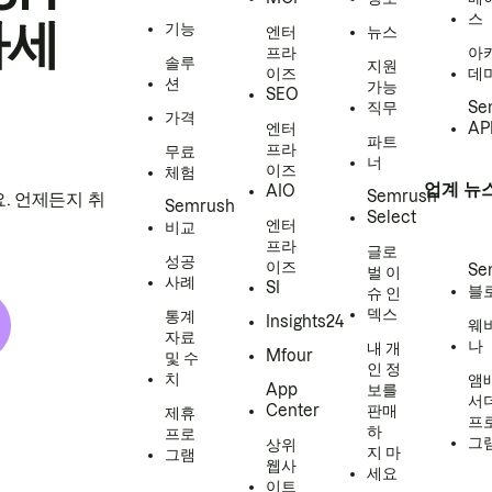
스
하세
기능
엔터
뉴스
프라
아
솔루
지원
이즈
데
션
가능
SEO
직무
Se
가격
엔터
AP
파트
프라
무료
너
이즈
체험
업계 뉴
AIO
Semrush
. 언제든지 취
Semrush
Select
엔터
비교
프라
글로
성공
이즈
Se
벌 이
사례
SI
블
슈 인
덱스
통계
Insights24
웨
자료
나
내 개
Mfour
및 수
인 정
치
앰
App
보를
서
Center
판매
제휴
프
하
프로
그
상위
지 마
그램
웹사
세요
이트