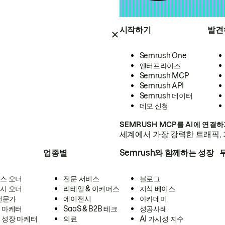
시작하기
발견
Semrush One
엔터프라이즈
Semrush MCP
Semrush API
Semrush 데이터
데모 신청
SEMRUSH MCP를 AI에 연결
세계에서 가장 강력한 트래픽, 
업종별
Semrush와 함께하는 성장
스 오너
전문 서비스
블로그
시 오너
리테일 & 이커머스
지식 베이스
 전문가
에이전시
아카데미
 마케터
SaaS & B2B 테크
성공사례
 성장 마케터
의료
AI 가시성 지수