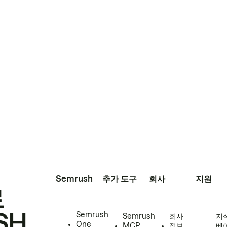
Semrush
추가 도구
회사
지원
로
SH
Semrush
Semrush
회사
지
One
MCP
정보
베