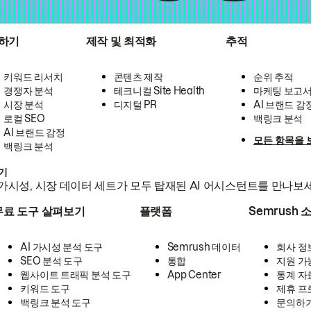
하기
제작 및 최적화
추적
키워드 리서치
콘텐츠 제작
순위 추적
경쟁자 분석
테크니컬 Site Health
마케팅 보고
시장 분석
디지털 PR
AI 브랜드 감
로컬 SEO
백링크 분석
AI 브랜드 감정
모든 항목을 
백링크 분석
하기
가시성, 시장 데이터 세트가 모두 탑재된 AI 어시스턴트를 만나보
무료 도구 살펴보기
플랫폼
Semrush 
AI 가시성 분석 도구
Semrush 데이터
회사 정
SEO 분석 도구
통합
지원 가
웹사이트 트래픽 분석 도구
App Center
통계 자
키워드 도구
제휴 프
백링크 분석 도구
문의하