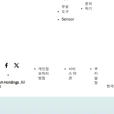
문의
무료
하기
도구
Sensor
개인정
서비
쿠
보처리
스 약
키
방침
관
설
h Holdings.
All
정
한국
.