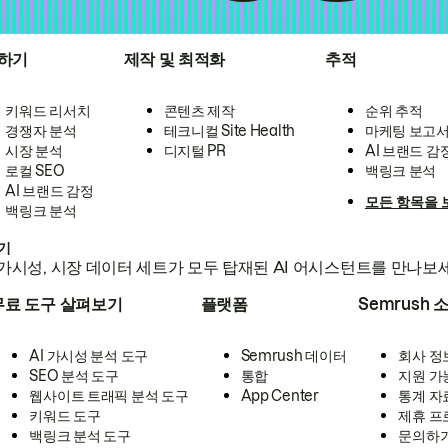
하기
제작 및 최적화
추적
키워드 리서치
콘텐츠 제작
순위 추적
경쟁자 분석
테크니컬 Site Health
마케팅 보고
시장 분석
디지털 PR
AI 브랜드 감
로컬 SEO
백링크 분석
AI 브랜드 감정
모든 항목을 
백링크 분석
하기
가시성, 시장 데이터 세트가 모두 탑재된 AI 어시스턴트를 만나보
무료 도구 살펴보기
플랫폼
Semrush 
AI 가시성 분석 도구
Semrush 데이터
회사 정
SEO 분석 도구
통합
지원 가
웹사이트 트래픽 분석 도구
App Center
통계 자
키워드 도구
제휴 프
백링크 분석 도구
문의하