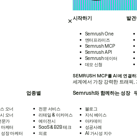
시작하기
발견
Semrush One
엔터프라이즈
Semrush MCP
Semrush API
Semrush 데이터
데모 신청
SEMRUSH MCP를 AI에 연결
세계에서 가장 강력한 트래픽, 
업종별
Semrush와 함께하는 성장
스 오너
전문 서비스
블로그
시 오너
리테일 & 이커머스
지식 베이스
 전문가
에이전시
아카데미
 마케터
SaaS & B2B 테크
성공사례
 성장 마케터
의료
AI 가시성 지수