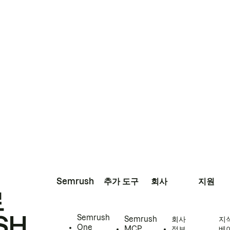
Semrush
추가 도구
회사
지원
로
SH
Semrush
Semrush
회사
지
One
MCP
정보
베