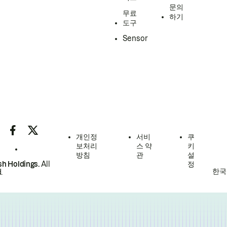
문의
무료
하기
도구
Sensor
개인정
서비
쿠
보처리
스 약
키
방침
관
설
h Holdings.
All
정
한국
.