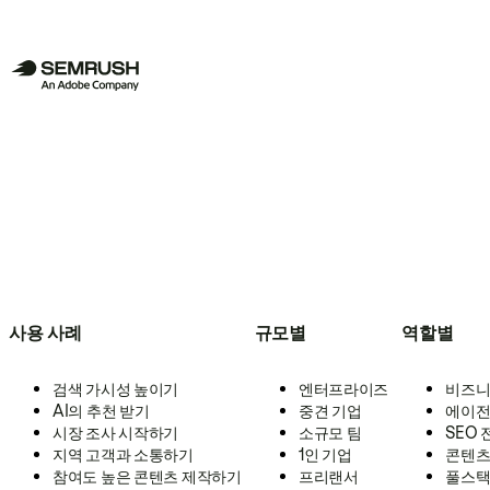
사용 사례
규모별
역할별
검색 가시성 높이기
엔터프라이즈
비즈니
AI의 추천 받기
중견 기업
에이전
시장 조사 시작하기
소규모 팀
SEO
지역 고객과 소통하기
1인 기업
콘텐츠
참여도 높은 콘텐츠 제작하기
프리랜서
풀스택