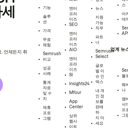
스
하세
기능
엔터
뉴스
프라
아
솔루
지원
이즈
데
션
가능
SEO
직무
Se
가격
엔터
AP
파트
프라
무료
너
이즈
체험
업계 뉴
AIO
Semrush
. 언제든지 취
Semrush
Select
엔터
비교
프라
글로
성공
이즈
Se
벌 이
사례
SI
블
슈 인
덱스
통계
Insights24
웨
자료
나
내 개
Mfour
및 수
인 정
치
앰
App
보를
서
Center
판매
제휴
프
하
프로
그
상위
지 마
그램
웹사
세요
이트