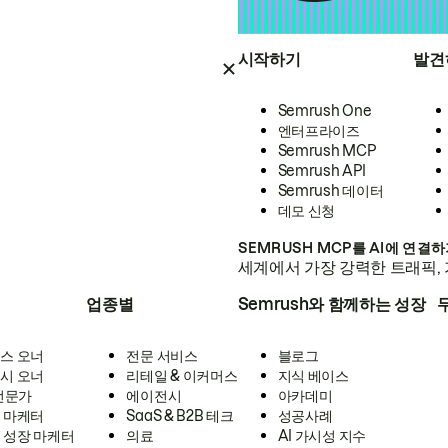
시작하기
발견
Semrush One
엔터프라이즈
Semrush MCP
Semrush API
Semrush 데이터
데모 신청
SEMRUSH MCP를 AI에 연결
세계에서 가장 강력한 트래픽, 
업종별
Semrush와 함께하는 성장
스 오너
전문 서비스
블로그
시 오너
리테일 & 이커머스
지식 베이스
 전문가
에이전시
아카데미
 마케터
SaaS & B2B 테크
성공사례
 성장 마케터
의료
AI 가시성 지수