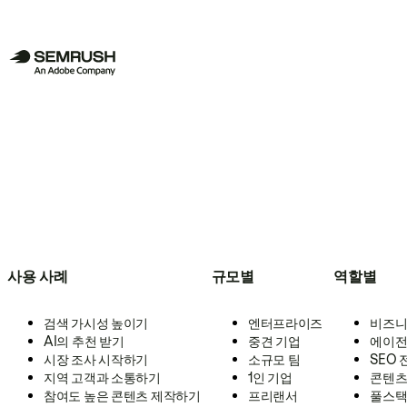
사용 사례
규모별
역할별
검색 가시성 높이기
엔터프라이즈
비즈니
AI의 추천 받기
중견 기업
에이전
시장 조사 시작하기
소규모 팀
SEO
지역 고객과 소통하기
1인 기업
콘텐츠
참여도 높은 콘텐츠 제작하기
프리랜서
풀스택