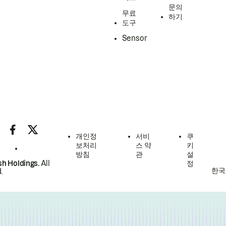
문의
무료
하기
도구
Sensor
개인정
서비
쿠
보처리
스 약
키
방침
관
설
h Holdings.
All
정
한국
.