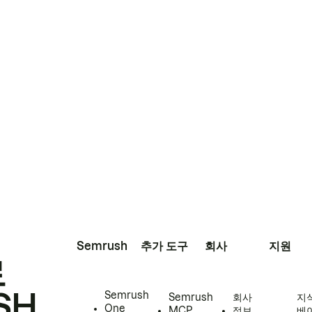
Semrush
추가 도구
회사
지원
로
SH
Semrush
Semrush
회사
지
One
MCP
정보
베