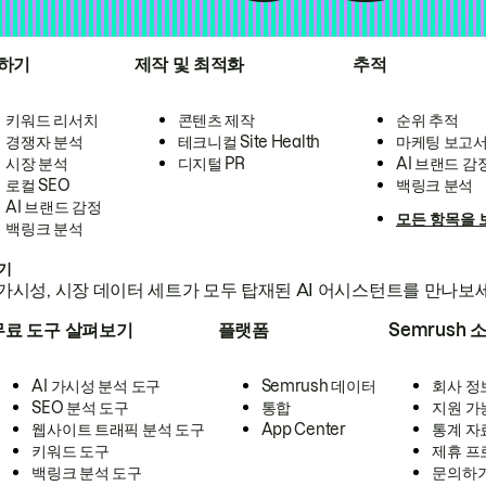
하기
제작 및 최적화
추적
키워드 리서치
콘텐츠 제작
순위 추적
경쟁자 분석
테크니컬 Site Health
마케팅 보고
시장 분석
디지털 PR
AI 브랜드 감
로컬 SEO
백링크 분석
AI 브랜드 감정
모든 항목을 
백링크 분석
하기
가시성, 시장 데이터 세트가 모두 탑재된 AI 어시스턴트를 만나보
무료 도구 살펴보기
플랫폼
Semrush 
AI 가시성 분석 도구
Semrush 데이터
회사 정
SEO 분석 도구
통합
지원 가
웹사이트 트래픽 분석 도구
App Center
통계 자
키워드 도구
제휴 프
백링크 분석 도구
문의하