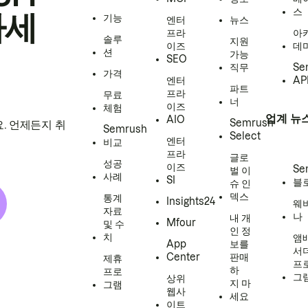
스
하세
기능
엔터
뉴스
프라
아
솔루
지원
이즈
데
션
가능
SEO
직무
Se
가격
엔터
AP
파트
프라
무료
너
이즈
체험
업계 뉴
AIO
Semrush
. 언제든지 취
Semrush
Select
엔터
비교
프라
글로
성공
이즈
Se
벌 이
사례
SI
블
슈 인
덱스
통계
Insights24
웨
자료
나
내 개
Mfour
및 수
인 정
치
앰
App
보를
서
Center
판매
제휴
프
하
프로
그
상위
지 마
그램
웹사
세요
이트