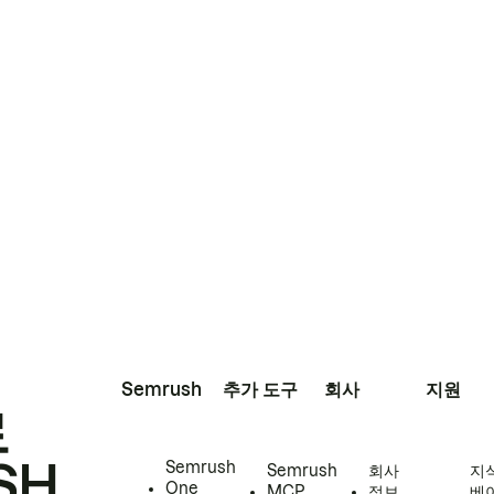
Semrush
추가 도구
회사
지원
로
SH
Semrush
Semrush
회사
지
One
MCP
정보
베