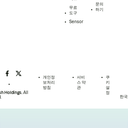
문의
무료
하기
도구
Sensor
개인정
서비
쿠
보처리
스 약
키
방침
관
설
h Holdings.
All
정
한국
.