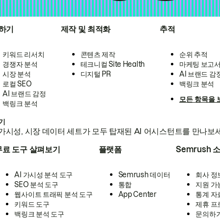
하기
제작 및 최적화
추적
키워드 리서치
콘텐츠 제작
순위 추적
경쟁자 분석
테크니컬 Site Health
마케팅 보고
시장 분석
디지털 PR
AI 브랜드 감
로컬 SEO
백링크 분석
AI 브랜드 감정
모든 항목을 
백링크 분석
하기
가시성, 시장 데이터 세트가 모두 탑재된 AI 어시스턴트를 만나보
무료 도구 살펴보기
플랫폼
Semrush 
AI 가시성 분석 도구
Semrush 데이터
회사 정
SEO 분석 도구
통합
지원 가
웹사이트 트래픽 분석 도구
App Center
통계 자
키워드 도구
제휴 프
백링크 분석 도구
문의하