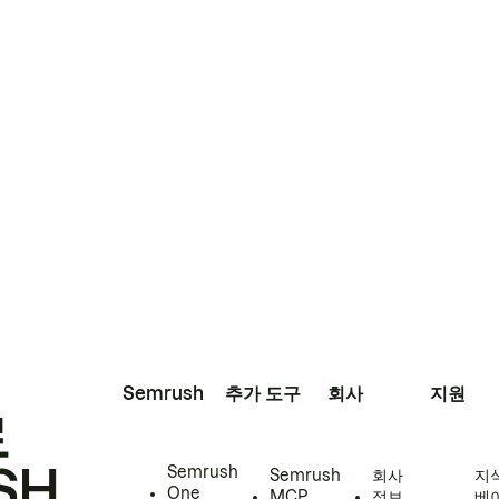
Semrush
추가 도구
회사
지원
로
SH
Semrush
Semrush
회사
지
One
MCP
정보
베