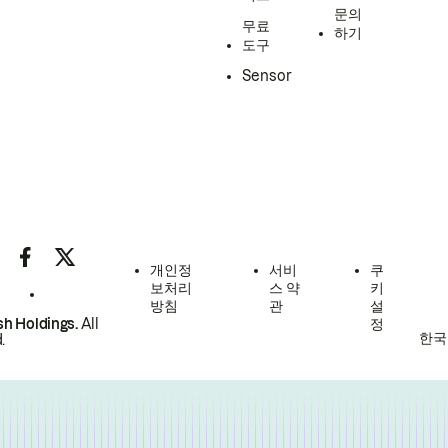
문의
무료
하기
도구
Sensor
개인정
서비
쿠
보처리
스 약
키
방침
관
설
h Holdings.
All
정
한국
.