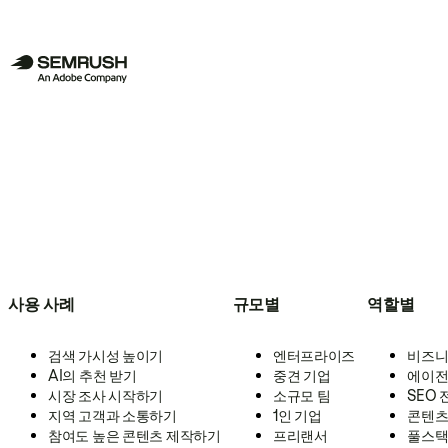
사용 사례
규모별
역할별
검색 가시성 높이기
엔터프라이즈
비즈니
AI의 추천 받기
중견 기업
에이전
시장 조사 시작하기
소규모 팀
SEO
지역 고객과 소통하기
1인 기업
콘텐츠
참여도 높은 콘텐츠 제작하기
프리랜서
풀스택