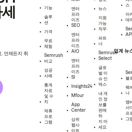
스
하세
기능
엔터
뉴스
프라
아
솔루
지원
이즈
데
션
가능
SEO
직무
Se
가격
엔터
AP
파트
프라
무료
너
이즈
체험
업계 뉴
AIO
Semrush
. 언제든지 취
Semrush
Select
엔터
비교
프라
글로
성공
이즈
Se
벌 이
사례
SI
블
슈 인
덱스
통계
Insights24
웨
자료
나
내 개
Mfour
및 수
인 정
치
앰
App
보를
서
Center
판매
제휴
프
하
프로
그
상위
지 마
그램
웹사
세요
이트