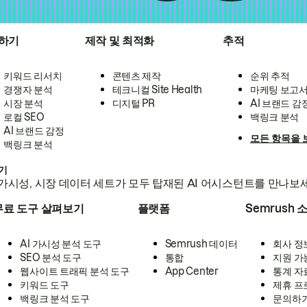
하기
제작 및 최적화
추적
키워드 리서치
콘텐츠 제작
순위 추적
경쟁자 분석
테크니컬 Site Health
마케팅 보고
시장 분석
디지털 PR
AI 브랜드 감
로컬 SEO
백링크 분석
AI 브랜드 감정
모든 항목을 
백링크 분석
하기
가시성, 시장 데이터 세트가 모두 탑재된 AI 어시스턴트를 만나보
무료 도구 살펴보기
플랫폼
Semrush 
AI 가시성 분석 도구
Semrush 데이터
회사 정
SEO 분석 도구
통합
지원 가
웹사이트 트래픽 분석 도구
App Center
통계 자
키워드 도구
제휴 프
백링크 분석 도구
문의하