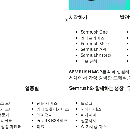
시작하기
발견
Semrush One
엔터프라이즈
Semrush MCP
Semrush API
Semrush 데이터
데모 신청
SEMRUSH MCP를 AI에 연결
세계에서 가장 강력한 트래픽, 
업종별
Semrush와 함께하는 성장
스 오너
전문 서비스
블로그
시 오너
리테일 & 이커머스
지식 베이스
 전문가
에이전시
아카데미
 마케터
SaaS & B2B 테크
성공사례
 성장 마케터
의료
AI 가시성 지수