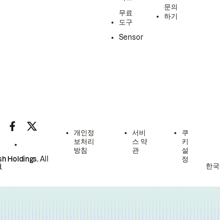
문의
무료
하기
도구
Sensor
개인정
서비
쿠
보처리
스 약
키
방침
관
설
h Holdings.
All
정
한국
.