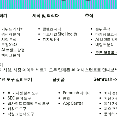
하기
제작 및 최적화
추적
키워드 리서치
콘텐츠 제작
순위 추적
경쟁자 분석
테크니컬 Site Health
마케팅 보고
시장 분석
디지털 PR
AI 브랜드 감
로컬 SEO
백링크 분석
AI 브랜드 감정
모든 항목을 
백링크 분석
하기
가시성, 시장 데이터 세트가 모두 탑재된 AI 어시스턴트를 만나보
무료 도구 살펴보기
플랫폼
Semrush 
AI 가시성 분석 도구
Semrush 데이터
회사 정
SEO 분석 도구
통합
지원 가
웹사이트 트래픽 분석 도구
App Center
통계 자
키워드 도구
제휴 프
백링크 분석 도구
문의하