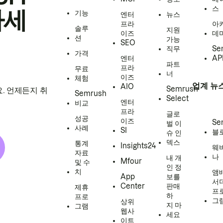
스
하세
기능
엔터
뉴스
프라
아
솔루
지원
이즈
데
션
가능
SEO
직무
Se
가격
엔터
AP
파트
프라
무료
너
이즈
체험
업계 뉴
AIO
Semrush
. 언제든지 취
Semrush
Select
엔터
비교
프라
글로
성공
이즈
Se
벌 이
사례
SI
블
슈 인
덱스
통계
Insights24
웨
자료
나
내 개
Mfour
및 수
인 정
치
앰
App
보를
서
Center
판매
제휴
프
하
프로
그
상위
지 마
그램
웹사
세요
이트