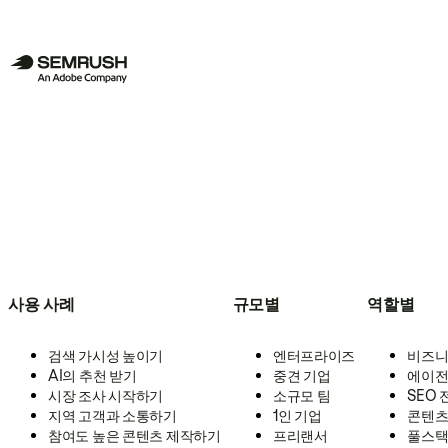
사용 사례
규모별
역할별
검색 가시성 높이기
엔터프라이즈
비즈니
AI의 추천 받기
중견 기업
에이전
시장 조사 시작하기
소규모 팀
SEO
지역 고객과 소통하기
1인 기업
콘텐츠
참여도 높은 콘텐츠 제작하기
프리랜서
풀스택