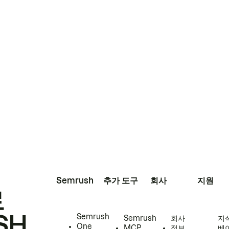
Semrush
추가 도구
회사
지원
로
SH
Semrush
Semrush
회사
지
One
MCP
정보
베