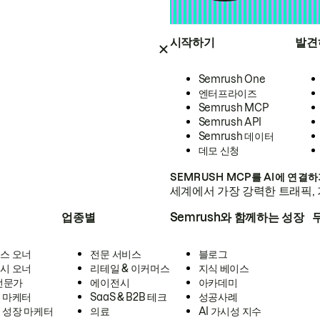
시작하기
발견
Semrush One
엔터프라이즈
Semrush MCP
Semrush API
Semrush 데이터
데모 신청
SEMRUSH MCP를 AI에 연결
세계에서 가장 강력한 트래픽, 
업종별
Semrush와 함께하는 성장
스 오너
전문 서비스
블로그
시 오너
리테일 & 이커머스
지식 베이스
 전문가
에이전시
아카데미
 마케터
SaaS & B2B 테크
성공사례
 성장 마케터
의료
AI 가시성 지수