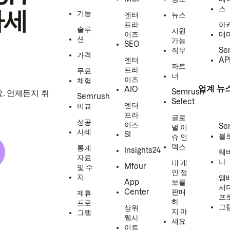
스
하세
기능
엔터
뉴스
프라
아
솔루
지원
이즈
데
션
가능
SEO
직무
Se
가격
엔터
AP
파트
프라
무료
너
이즈
체험
업계 뉴
AIO
Semrush
. 언제든지 취
Semrush
Select
엔터
비교
프라
글로
성공
이즈
Se
벌 이
사례
SI
블
슈 인
덱스
통계
Insights24
웨
자료
나
내 개
Mfour
및 수
인 정
치
앰
App
보를
서
Center
판매
제휴
프
하
프로
그
상위
지 마
그램
웹사
세요
이트