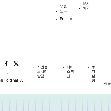
문의
무료
하기
도구
Sensor
개인정
서비
쿠
보처리
스 약
키
방침
관
설
h Holdings.
All
정
한국
.