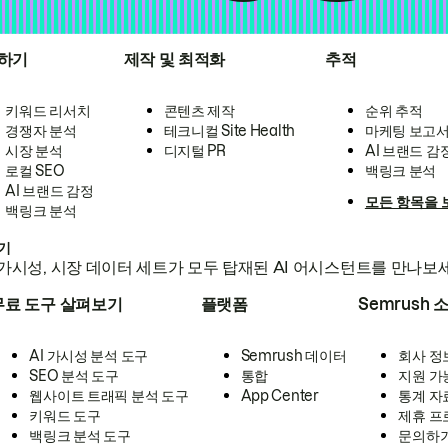
하기
제작 및 최적화
추적
키워드 리서치
콘텐츠 제작
순위 추적
경쟁자 분석
테크니컬 Site Health
마케팅 보고
시장 분석
디지털 PR
AI 브랜드 감
로컬 SEO
백링크 분석
AI 브랜드 감정
모든 항목을 
백링크 분석
하기
가시성, 시장 데이터 세트가 모두 탑재된 AI 어시스턴트를 만나보
무료 도구 살펴보기
플랫폼
Semrush 
AI 가시성 분석 도구
Semrush 데이터
회사 정
SEO 분석 도구
통합
지원 가
웹사이트 트래픽 분석 도구
App Center
통계 자
키워드 도구
제휴 프
백링크 분석 도구
문의하