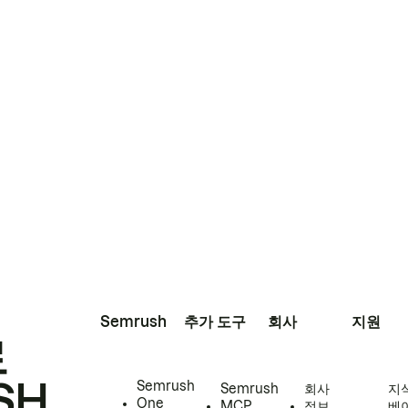
Semrush
추가 도구
회사
지원
로
SH
Semrush
Semrush
회사
지
One
MCP
정보
베