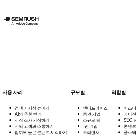
사용 사례
규모별
역할별
검색 가시성 높이기
엔터프라이즈
비즈니
AI의 추천 받기
중견 기업
에이전
시장 조사 시작하기
소규모 팀
SEO
지역 고객과 소통하기
1인 기업
콘텐츠
참여도 높은 콘텐츠 제작하기
프리랜서
풀스택