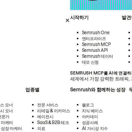
시작하기
발견
Semrush One
엔터프라이즈
Semrush MCP
Semrush API
Semrush 데이터
데모 신청
SEMRUSH MCP를 AI에 연결
세계에서 가장 강력한 트래픽, 
업종별
Semrush와 함께하는 성장
스 오너
전문 서비스
블로그
시 오너
리테일 & 이커머스
지식 베이스
 전문가
에이전시
아카데미
 마케터
SaaS & B2B 테크
성공사례
 성장 마케터
의료
AI 가시성 지수