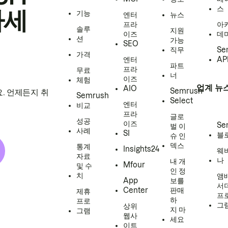
스
하세
기능
엔터
뉴스
프라
아
솔루
지원
이즈
데
션
가능
SEO
직무
Se
가격
엔터
AP
파트
프라
무료
너
이즈
체험
업계 뉴
AIO
Semrush
. 언제든지 취
Semrush
Select
엔터
비교
프라
글로
성공
이즈
Se
벌 이
사례
SI
블
슈 인
덱스
통계
Insights24
웨
자료
나
내 개
Mfour
및 수
인 정
치
앰
App
보를
서
Center
판매
제휴
프
하
프로
그
상위
지 마
그램
웹사
세요
이트