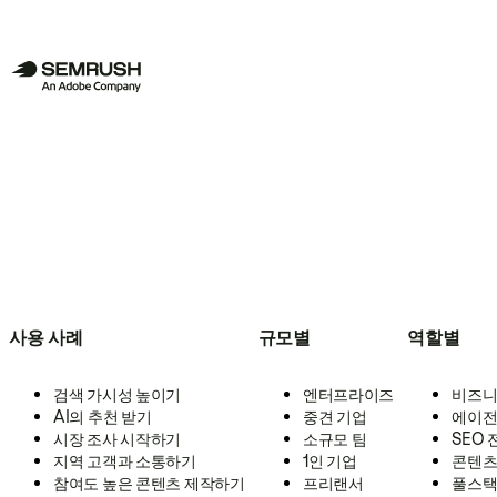
사용 사례
규모별
역할별
검색 가시성 높이기
엔터프라이즈
비즈니
AI의 추천 받기
중견 기업
에이전
시장 조사 시작하기
소규모 팀
SEO
지역 고객과 소통하기
1인 기업
콘텐츠
참여도 높은 콘텐츠 제작하기
프리랜서
풀스택