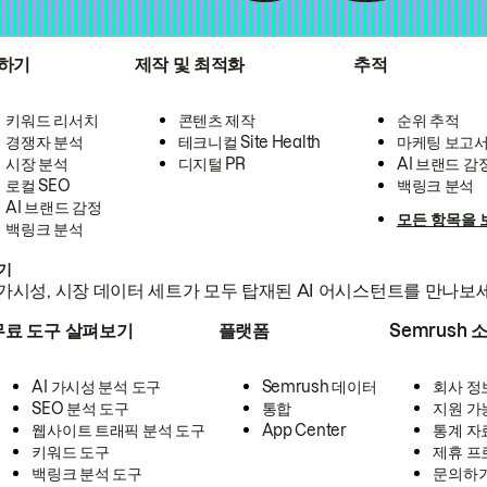
하기
제작 및 최적화
추적
키워드 리서치
콘텐츠 제작
순위 추적
경쟁자 분석
테크니컬 Site Health
마케팅 보고
시장 분석
디지털 PR
AI 브랜드 감
로컬 SEO
백링크 분석
AI 브랜드 감정
모든 항목을 
백링크 분석
하기
가시성, 시장 데이터 세트가 모두 탑재된 AI 어시스턴트를 만나보
무료 도구 살펴보기
플랫폼
Semrush 
AI 가시성 분석 도구
Semrush 데이터
회사 정
SEO 분석 도구
통합
지원 가
웹사이트 트래픽 분석 도구
App Center
통계 자
키워드 도구
제휴 프
백링크 분석 도구
문의하