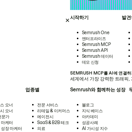
시작하기
발견
Semrush One
엔터프라이즈
Semrush MCP
Semrush API
Semrush 데이터
데모 신청
SEMRUSH MCP를 AI에 연결
세계에서 가장 강력한 트래픽, 
업종별
Semrush와 함께하는 성장
스 오너
전문 서비스
블로그
시 오너
리테일 & 이커머스
지식 베이스
 전문가
에이전시
아카데미
 마케터
SaaS & B2B 테크
성공사례
 성장 마케터
의료
AI 가시성 지수