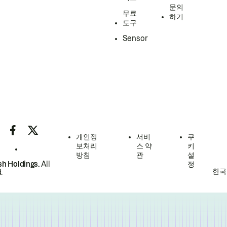
문의
무료
하기
도구
Sensor
개인정
서비
쿠
보처리
스 약
키
방침
관
설
h Holdings.
All
정
한국
.