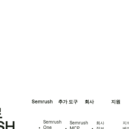
Semrush
추가 도구
회사
지원
로
SH
Semrush
Semrush
회사
지
One
MCP
정보
베