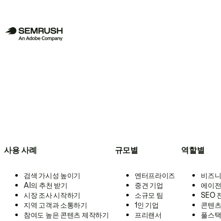
사용 사례
규모별
역할별
검색 가시성 높이기
엔터프라이즈
비즈니
AI의 추천 받기
중견 기업
에이전
시장 조사 시작하기
소규모 팀
SEO
지역 고객과 소통하기
1인 기업
콘텐츠
참여도 높은 콘텐츠 제작하기
프리랜서
풀스택