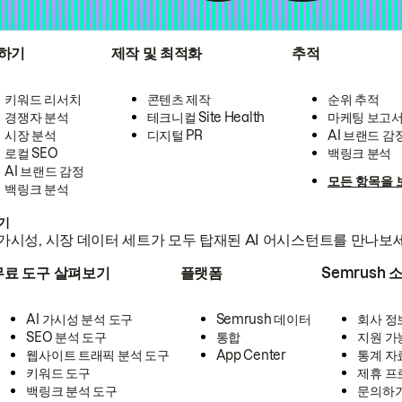
하기
제작 및 최적화
추적
키워드 리서치
콘텐츠 제작
순위 추적
경쟁자 분석
테크니컬 Site Health
마케팅 보고
시장 분석
디지털 PR
AI 브랜드 감
로컬 SEO
백링크 분석
AI 브랜드 감정
모든 항목을 
백링크 분석
하기
가시성, 시장 데이터 세트가 모두 탑재된 AI 어시스턴트를 만나보
무료 도구 살펴보기
플랫폼
Semrush 
AI 가시성 분석 도구
Semrush 데이터
회사 정
SEO 분석 도구
통합
지원 가
웹사이트 트래픽 분석 도구
App Center
통계 자
키워드 도구
제휴 프
백링크 분석 도구
문의하