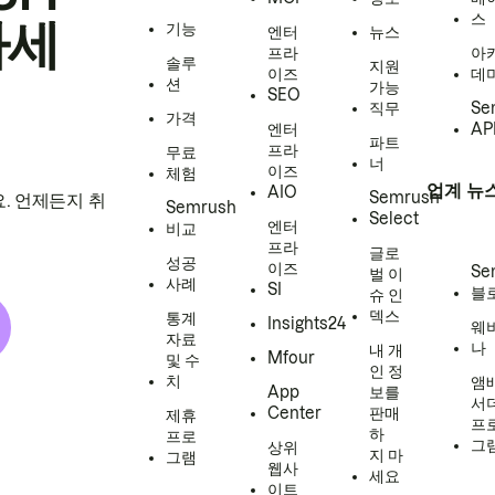
스
하세
기능
엔터
뉴스
프라
아
솔루
지원
이즈
데
션
가능
SEO
직무
Se
가격
엔터
AP
파트
프라
무료
너
이즈
체험
업계 뉴
AIO
Semrush
. 언제든지 취
Semrush
Select
엔터
비교
프라
글로
성공
이즈
Se
벌 이
사례
SI
블
슈 인
덱스
통계
Insights24
웨
자료
나
내 개
Mfour
및 수
인 정
치
앰
App
보를
서
Center
판매
제휴
프
하
프로
그
상위
지 마
그램
웹사
세요
이트