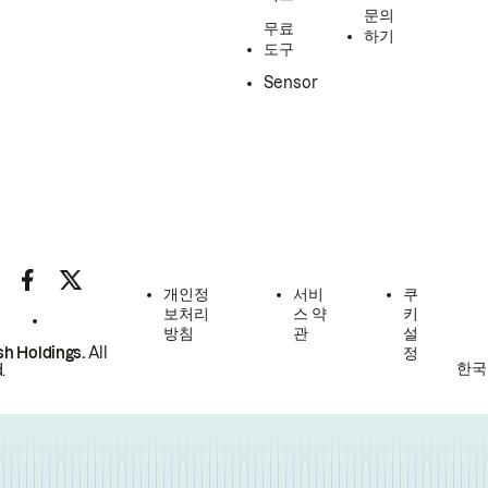
문의
무료
하기
도구
Sensor
개인정
서비
쿠
보처리
스 약
키
방침
관
설
h Holdings.
All
정
한국
.