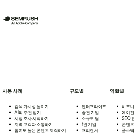
사용 사례
규모별
역할별
검색 가시성 높이기
엔터프라이즈
비즈니
AI의 추천 받기
중견 기업
에이전
시장 조사 시작하기
소규모 팀
SEO
지역 고객과 소통하기
1인 기업
콘텐츠
참여도 높은 콘텐츠 제작하기
프리랜서
풀스택