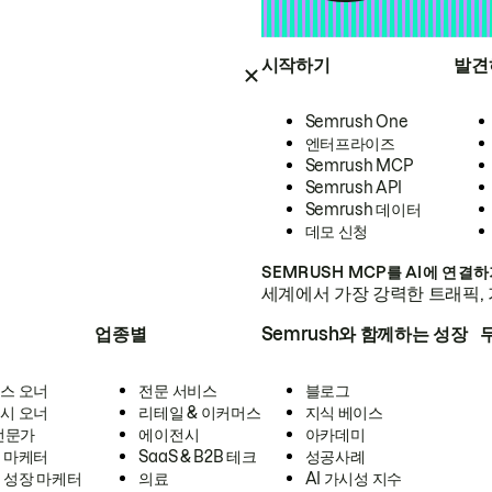
시작하기
발견
Semrush One
엔터프라이즈
Semrush MCP
Semrush API
Semrush 데이터
데모 신청
SEMRUSH MCP를 AI에 연결
세계에서 가장 강력한 트래픽, 
업종별
Semrush와 함께하는 성장
스 오너
전문 서비스
블로그
시 오너
리테일 & 이커머스
지식 베이스
 전문가
에이전시
아카데미
 마케터
SaaS & B2B 테크
성공사례
 성장 마케터
의료
AI 가시성 지수