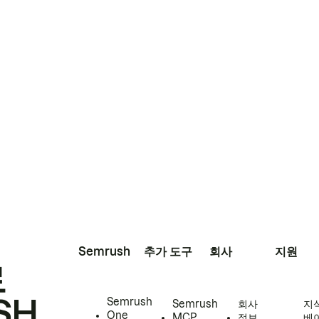
Semrush
추가 도구
회사
지원
로
SH
Semrush
Semrush
회사
지
One
MCP
정보
베