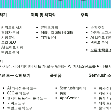
하기
제작 및 최적화
추적
키워드 리서치
콘텐츠 제작
순위 추적
경쟁자 분석
테크니컬 Site Health
마케팅 보고
시장 분석
디지털 PR
AI 브랜드 감
로컬 SEO
백링크 분석
AI 브랜드 감정
모든 항목을 
백링크 분석
하기
가시성, 시장 데이터 세트가 모두 탑재된 AI 어시스턴트를 만나보
무료 도구 살펴보기
플랫폼
Semrush 
AI 가시성 분석 도구
Semrush 데이터
회사 정
SEO 분석 도구
통합
지원 가
웹사이트 트래픽 분석 도구
App Center
통계 자
키워드 도구
제휴 프
백링크 분석 도구
문의하