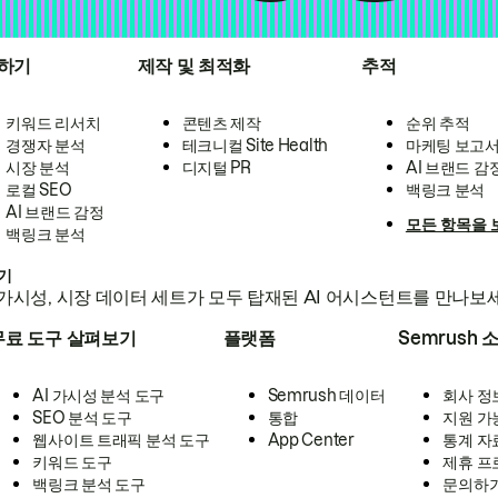
하기
제작 및 최적화
추적
키워드 리서치
콘텐츠 제작
순위 추적
경쟁자 분석
테크니컬 Site Health
마케팅 보고
시장 분석
디지털 PR
AI 브랜드 감
로컬 SEO
백링크 분석
AI 브랜드 감정
모든 항목을 
백링크 분석
하기
가시성, 시장 데이터 세트가 모두 탑재된 AI 어시스턴트를 만나보
무료 도구 살펴보기
플랫폼
Semrush 
AI 가시성 분석 도구
Semrush 데이터
회사 정
SEO 분석 도구
통합
지원 가
웹사이트 트래픽 분석 도구
App Center
통계 자
키워드 도구
제휴 프
백링크 분석 도구
문의하