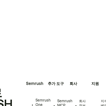
Semrush
추가 도구
회사
지원
로
SH
Semrush
Semrush
회사
지
One
MCP
정보
베