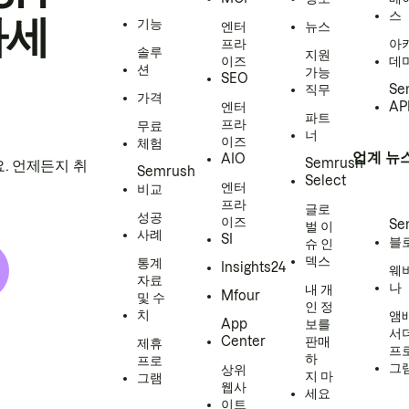
스
하세
기능
엔터
뉴스
프라
아
솔루
지원
이즈
데
션
가능
SEO
직무
Se
가격
엔터
AP
파트
프라
무료
너
이즈
체험
업계 뉴
AIO
Semrush
. 언제든지 취
Semrush
Select
엔터
비교
프라
글로
성공
이즈
Se
벌 이
사례
SI
블
슈 인
덱스
통계
Insights24
웨
자료
나
내 개
Mfour
및 수
인 정
치
앰
App
보를
서
Center
판매
제휴
프
하
프로
그
상위
지 마
그램
웹사
세요
이트