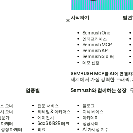
시작하기
발견
Semrush One
엔터프라이즈
Semrush MCP
Semrush API
Semrush 데이터
데모 신청
SEMRUSH MCP를 AI에 연결
세계에서 가장 강력한 트래픽, 
업종별
Semrush와 함께하는 성장
스 오너
전문 서비스
블로그
시 오너
리테일 & 이커머스
지식 베이스
 전문가
에이전시
아카데미
 마케터
SaaS & B2B 테크
성공사례
 성장 마케터
의료
AI 가시성 지수