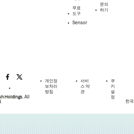
문의
무료
하기
도구
Sensor
개인정
서비
쿠
보처리
스 약
키
방침
관
설
h Holdings.
All
정
한국
.