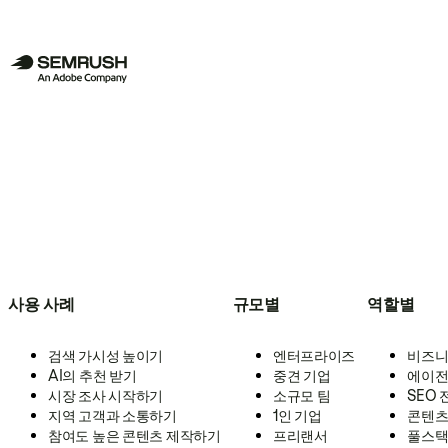
사용 사례
규모별
역할별
검색 가시성 높이기
엔터프라이즈
비즈니
AI의 추천 받기
중견 기업
에이전
시장 조사 시작하기
소규모 팀
SEO
지역 고객과 소통하기
1인 기업
콘텐츠
참여도 높은 콘텐츠 제작하기
프리랜서
풀스택